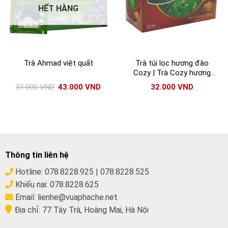
HẾT HÀNG
Trà Ahmad việt quất
Trà túi lọc hương đào
Cozy | Trà Cozy hương
đào 25 gói x 2gr/gói
51.000
VND
43.000
VND
32.000
VND
Thông tin liên hệ
Hotline:
078.8228.925
|
078.8228.525
Khiếu nại:
078.8228.625
Email:
lienhe@vuaphache.net
Địa chỉ:
77 Tây Trà, Hoàng Mai, Hà Nội