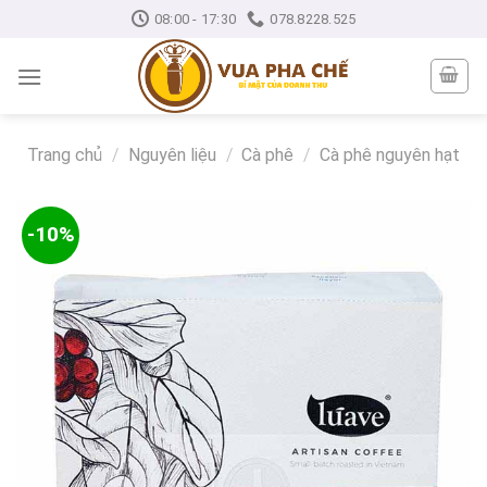
Skip
08:00 - 17:30
078.8228.525
to
content
Trang chủ
/
Nguyên liệu
/
Cà phê
/
Cà phê nguyên hạt
-10%