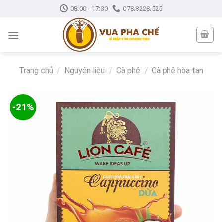
Skip
08:00 - 17:30
078.8228.525
to
content
Trang chủ
/
Nguyên liệu
/
Cà phê
/
Cà phê hòa tan
-21%