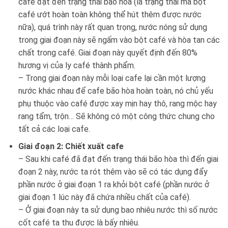
cafe đạt đến trạng thái bão hòa (là trạng thái mà bột
café ướt hoàn toàn không thể hút thêm được nước
nữa), quá trình này rất quan trọng, nước nóng sử dụng
trong giai đoạn này sẽ ngấm vào bột café và hòa tan các
chất trong café. Giai đoạn này quyết định đến 80%
hương vị của ly café thành phẩm.
– Trong giai đoạn này mỗi loại cafe lại cần một lượng
nước khác nhau để cafe bão hòa hoàn toàn, nó chủ yếu
phụ thuộc vào café được xay mịn hay thô, rang mộc hay
rang tẩm, trộn… Sẽ không có một công thức chung cho
tất cả các loại cafe.
Giai đoạn 2: Chiết xuất cafe
– Sau khi café đã đạt đến trạng thái bão hòa thì đến giai
đoạn 2 này, nước ta rót thêm vào sẽ có tác dụng đẩy
phần nước ở giai đoạn 1 ra khỏi bột café (phần nước ở
giai đoạn 1 lúc này đã chứa nhiều chất của café).
– Ở giai đoạn này ta sử dụng bao nhiêu nước thì số nước
cốt café ta thu được là bấy nhiêu.