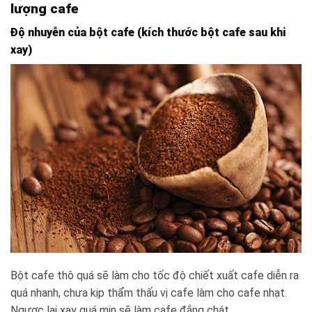
lượng cafe
Độ nhuyễn của bột cafe (kích thước bột cafe sau khi
xay)
Bột cafe thô quá sẽ làm cho tốc độ chiết xuất cafe diễn ra
quá nhanh, chưa kịp thẩm thấu vị cafe làm cho cafe nhạt.
Ngược lại xay quá mịn sẽ làm cafe đắng chát.