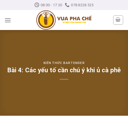
Skip
08:00 - 17:30
078.8228.525
to
content
KIẾN THỨC BARTENDER
Bài 4: Các yếu tố cần chú ý khi ủ cà phê