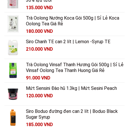
30% lựu tươi
135.000
VND
Trà Oolong Nướng Koca Gói 500g | Sỉ Lẻ Koca
Oolong Tea Giá Rẻ
180.000
VND
Siro Chanh TE can 2 lít | Lemon -Syrup TE
210.000
VND
Trà Oolong Vinsaf Thanh Hương Gói 500g | Sỉ Lẻ
Vinsaf Oolong Tea Thanh Huong Giá Rẻ
91.000
VND
Mứt Sensini Đào hũ 1.3kg | Mứt Sesini Peach
120.000
VND
Siro Boduo đường đen can 2 lít | Boduo Black
Sugar Syrup
185.000
VND