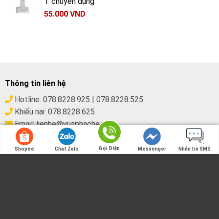
T chuyên dụng
55.000
VND
Thông tin liên hệ
Hotline:
078.8228.925
|
078.8228.525
Khiếu nại:
078.8228.625
Email:
lienhe@vuaphache.net
Địa chỉ:
77 Tây Trà, Hoàng Mai, Hà Nội
Gọi Điện
Shopee
Chat Zalo
Messenger
Nhắn tin SMS
Gọi Điện