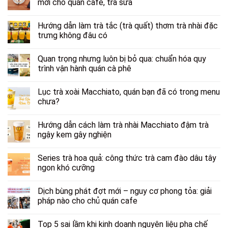
mới cho quán cafe, trà sữa
Hướng dẫn làm trà tắc (trà quất) thơm trà nhài đặc
trưng không đâu có
Quan trọng nhưng luôn bị bỏ qua: chuẩn hóa quy
trình vận hành quán cà phê
Lục trà xoài Macchiato, quán bạn đã có trong menu
chưa?
Hướng dẫn cách làm trà nhài Macchiato đậm trà
ngậy kem gây nghiện
Series trà hoa quả: công thức trà cam đào dâu tây
ngon khó cưỡng
Dịch bùng phát đợt mới – nguy cơ phong tỏa: giải
pháp nào cho chủ quán cafe
Top 5 sai lầm khi kinh doanh nguyên liệu pha chế