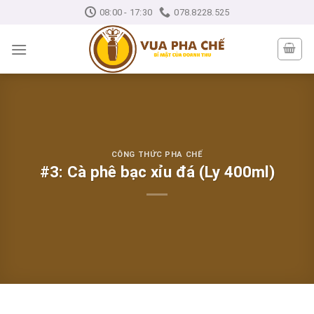
Skip
08:00 - 17:30
078.8228.525
to
content
CÔNG THỨC PHA CHẾ
#3: Cà phê bạc xỉu đá (Ly 400ml)