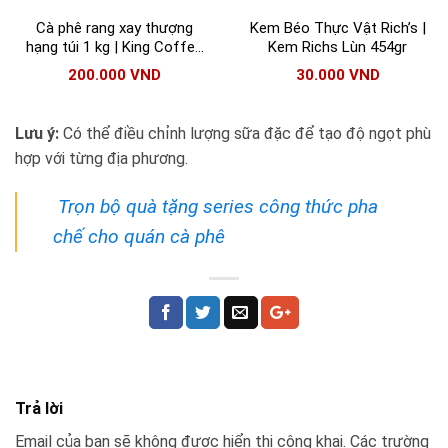
Cà phê rang xay thượng
Kem Béo Thực Vật Rich’s |
hạng túi 1 kg | King Coffee
Kem Richs Lùn 454gr
(Mộc) phù hợp cả pha phin
200.000
VND
30.000
VND
và pha máy
Lưu ý:
Có thể điều chỉnh lượng sữa đặc để tạo độ ngọt phù
hợp với từng địa phương.
Trọn bộ quà tặng series công thức pha
chế cho quán cà phê
Trả lời
Email của bạn sẽ không được hiển thị công khai.
Các trường