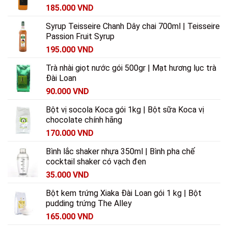
185.000
VND
Syrup Teisseire Chanh Dây chai 700ml | Teisseire
Passion Fruit Syrup
195.000
VND
Trà nhài giọt nước gói 500gr | Mạt hương lục trà
Đài Loan
90.000
VND
Bột vị socola Koca gói 1kg | Bột sữa Koca vị
chocolate chính hãng
170.000
VND
Bình lắc shaker nhựa 350ml | Bình pha chế
cocktail shaker có vạch đen
35.000
VND
Bột kem trứng Xiaka Đài Loan gói 1 kg | Bột
pudding trứng The Alley
165.000
VND