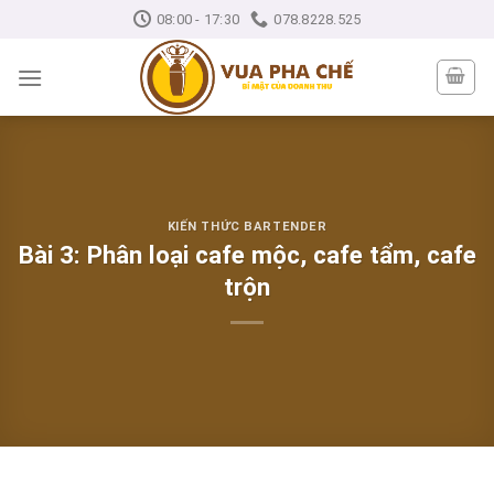
Skip
08:00 - 17:30
078.8228.525
to
content
KIẾN THỨC BARTENDER
Bài 3: Phân loại cafe mộc, cafe tẩm, cafe
trộn