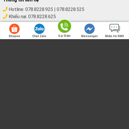
Hotline:
078.8228.925
|
078.8228.525
Khiếu nại:
078.8228.625
Email:
lienhe@vuaphache.net
Địa chỉ:
77 Tây Trà, Hoàng Mai, Hà Nội
Gọi Điện
Shopee
Chat Zalo
Messenger
Nhắn tin SMS
Gọi Điện
TRANG CHỦ
CÔNG THỨC PHA CHẾ
KIẾN THỨC FNB
TUYỂN DỤNG
LIÊN HỆ
© Website này không thương mại, chỉ giới thiệu sản phẩm và