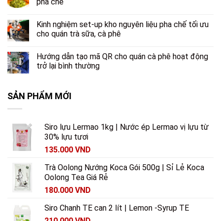
pha chế
Kinh nghiệm set-up kho nguyên liệu pha chế tối ưu
cho quán trà sữa, cà phê
Hướng dẫn tạo mã QR cho quán cà phê hoạt động
trở lại bình thường
SẢN PHẨM MỚI
Siro lựu Lermao 1kg | Nước ép Lermao vị lựu từ
30% lựu tươi
135.000
VND
Trà Oolong Nướng Koca Gói 500g | Sỉ Lẻ Koca
Oolong Tea Giá Rẻ
180.000
VND
Siro Chanh TE can 2 lít | Lemon -Syrup TE
210.000
VND