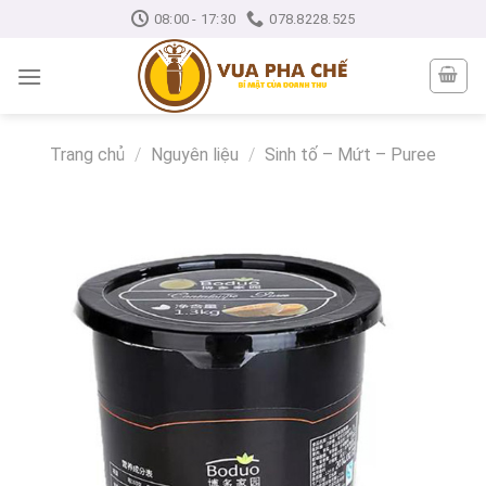
Skip
08:00 - 17:30
078.8228.525
to
content
Trang chủ
/
Nguyên liệu
/
Sinh tố – Mứt – Puree