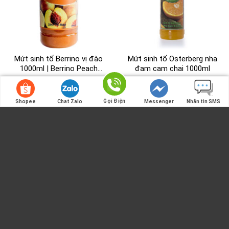
Mứt sinh tố Berrino vị đào
Mứt sinh tố Osterberg nha
1000ml | Berrino Peach
đam cam chai 1000ml
Crush
92.000
VND
135.000
VND
Gọi Điện
Shopee
Chat Zalo
Messenger
Nhắn tin SMS
Gọi Điện
Thông tin liên hệ
Hotline:
078.8228.925
|
078.8228.525
Khiếu nại:
078.8228.625
Email:
lienhe@vuaphache.net
Địa chỉ:
77 Tây Trà, Hoàng Mai, Hà Nội