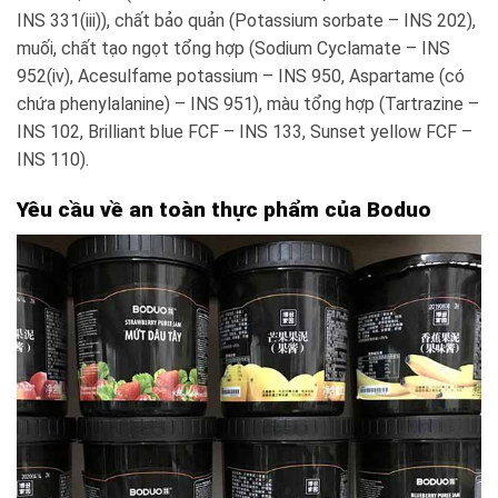
INS 331(iii)), chất bảo quản (Potassium sorbate – INS 202),
muối, chất tạo ngọt tổng hợp (Sodium Cyclamate – INS
952(iv), Acesulfame potassium – INS 950, Aspartame (có
chứa phenylalanine) – INS 951), màu tổng hợp (Tartrazine –
INS 102, Brilliant blue FCF – INS 133, Sunset yellow FCF –
INS 110).
Yêu cầu về an toàn thực phẩm của Boduo