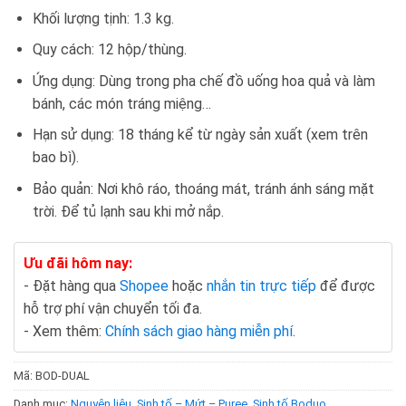
Khối lượng tịnh: 1.3 kg.
Quy cách: 12 hộp/thùng.
Ứng dụng: Dùng trong pha chế đồ uống hoa quả và làm
bánh, các món tráng miệng…
Hạn sử dụng: 18 tháng kể từ ngày sản xuất (xem trên
bao bì).
Bảo quản: Nơi khô ráo, thoáng mát, tránh ánh sáng mặt
trời. Để tủ lạnh sau khi mở nắp.
Ưu đãi hôm nay:
- Đặt hàng qua
Shopee
hoặc
nhắn tin trực tiếp
để được
hỗ trợ phí vận chuyển tối đa.
- Xem thêm:
Chính sách giao hàng miễn phí
.
Mã:
BOD-DUAL
Danh mục:
Nguyên liệu
,
Sinh tố – Mứt – Puree
,
Sinh tố Boduo