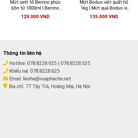
Mứt sinh tố Berrino phúc
Mứt Boduo việt quất hũ
bồn tử 1000ml | Berrino
1kg | Mứt quả Boduo vị
Raspberry Crush
việt quất
120.000
VND
135.000
VND
Thông tin liên hệ
Hotline:
078.8228.925
|
078.8228.525
Khiếu nại:
078.8228.625
Email:
lienhe@vuaphache.net
Địa chỉ:
77 Tây Trà, Hoàng Mai, Hà Nội