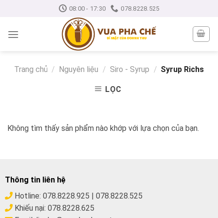
Skip
08:00 - 17:30
078.8228.525
to
content
Trang chủ
/
Nguyên liệu
/
Siro - Syrup
/
Syrup Richs
LỌC
Không tìm thấy sản phẩm nào khớp với lựa chọn của bạn.
Thông tin liên hệ
Hotline:
078.8228.925
|
078.8228.525
Khiếu nại:
078.8228.625