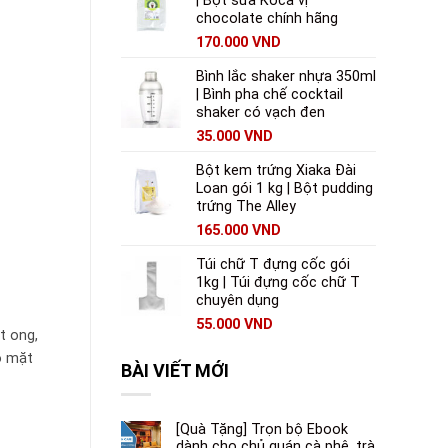
| Bột sữa Koca vị
chocolate chính hãng
170.000
VND
Bình lắc shaker nhựa 350ml
| Bình pha chế cocktail
shaker có vạch đen
35.000
VND
Bột kem trứng Xiaka Đài
Loan gói 1 kg | Bột pudding
trứng The Alley
165.000
VND
Túi chữ T đựng cốc gói
1kg | Túi đựng cốc chữ T
chuyên dụng
55.000
VND
t ong,
ó mặt
BÀI VIẾT MỚI
[Quà Tặng] Trọn bộ Ebook
dành cho chủ quán cà phê, trà