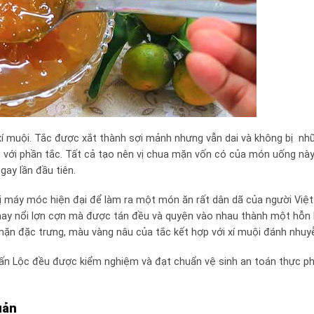
xí muội. Tắc được xắt thành sợi mảnh nhưng vẫn dai và không bị nhũ
với phần tắc. Tất cả tạo nên vị chua mặn vốn có của món uống này
gay lần đầu tiên.
ị máy móc hiện đại để làm ra một món ăn rất dân dã của người Việt
 hay nổi lợn cợn mà được tán đều và quyện vào nhau thành một hỗn
ặn đặc trưng, màu vàng nâu của tắc kết hợp với xí muội đánh nhuy
 Tấn Lộc đều được kiểm nghiệm và đạt chuẩn vệ sinh an toán thực p
uản