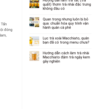
Hướng dẫn làm trà tắc (trà
quất) thơm trà nhài đặc trưng
không đâu có
Quan trọng nhưng luôn bị bỏ
qua: chuẩn hóa quy trình vận
 Tấn
hành quán cà phê
uội đóng
Nam,
Lục trà xoài Macchiato, quán
bạn đã có trong menu chưa?
Hướng dẫn cách làm trà nhài
Macchiato đậm trà ngậy kem
gây nghiện