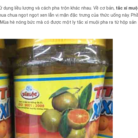
ử dụng liều lượng và cách pha trộn khác nhau. Về cơ bản,
tắc xí muộ
hua chua ngọt ngọt xen lẫn vị mặn đặc trưng của thức uống này. Ph
ị. Mùa hè nóng bức mà có được một ly tắc xí muội pha ra từ hộp sản