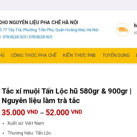
HO NGUYÊN LIỆU PHA CHẾ HÀ NỘI
M
ố 77 Tây Trà, Phường Trần Phú, Quận Hoàng Mai, Hà Nội
K
i:
078.8228.525
|
078.8228.925
HỦ
CÔNG THỨC PHA CHẾ
KIẾN THỨC FNB
TUYỂN DỤNG
Tắc xí muội Tấn Lộc hũ 580gr & 900gr |
Nguyên liệu làm trà tắc
35.000
52.000
VND
VND
–
Xuất xứ: Việt Nam
Thương hiệu: Tấn Lộc