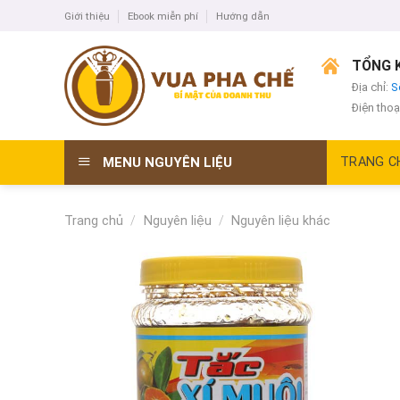
Skip
Giới thiệu
Ebook miễn phí
Hướng dẫn
to
content
TỔNG K
Địa chỉ:
S
Điện thoạ
MENU NGUYÊN LIỆU
TRANG C
Trang chủ
/
Nguyên liệu
/
Nguyên liệu khác