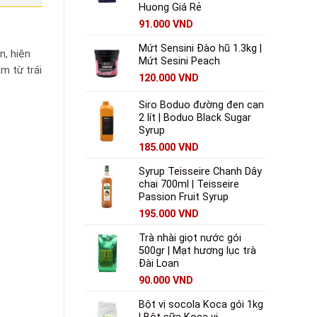
Huong Giá Rẻ
91.000
VND
Mứt Sensini Đào hũ 1.3kg |
n, hiện
Mứt Sesini Peach
m từ trái
120.000
VND
Siro Boduo đường đen can
2 lít | Boduo Black Sugar
Syrup
185.000
VND
Syrup Teisseire Chanh Dây
chai 700ml | Teisseire
Passion Fruit Syrup
195.000
VND
Trà nhài giọt nước gói
500gr | Mạt hương lục trà
Đài Loan
90.000
VND
Bột vị socola Koca gói 1kg