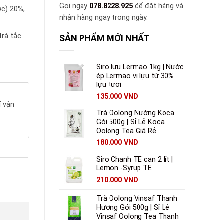
Gọi ngay
078.8228.925
để đặt hàng và
ớc) 20%,
nhận hàng ngay trong ngày.
rà tắc.
SẢN PHẨM MỚI NHẤT
Siro lựu Lermao 1kg | Nước
ép Lermao vị lựu từ 30%
lựu tươi
135.000
VND
í vận
Trà Oolong Nướng Koca
Gói 500g | Sỉ Lẻ Koca
Oolong Tea Giá Rẻ
180.000
VND
Siro Chanh TE can 2 lít |
Lemon -Syrup TE
210.000
VND
Trà Oolong Vinsaf Thanh
Hương Gói 500g | Sỉ Lẻ
Vinsaf Oolong Tea Thanh