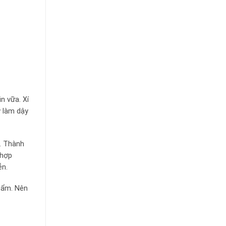
n vữa. Xí
 làm dậy
. Thành
 hợp
ễn.
hẩm. Nên