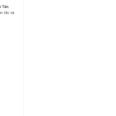
i Tấn
ần tắc và