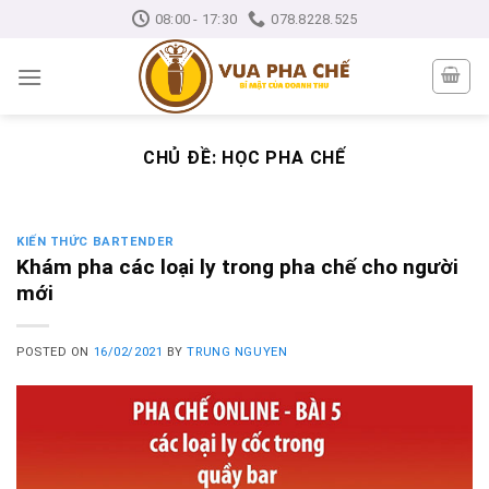
Skip
08:00 - 17:30
078.8228.525
to
content
CHỦ ĐỀ:
HỌC PHA CHẾ
KIẾN THỨC BARTENDER
Khám pha các loại ly trong pha chế cho người
mới
POSTED ON
16/02/2021
BY
TRUNG NGUYEN