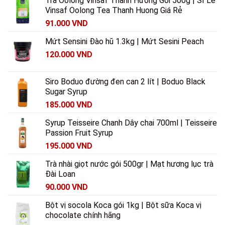
Trà Oolong Vinsaf Thanh Hương Gói 500g | Sỉ Lẻ
Vinsaf Oolong Tea Thanh Huong Giá Rẻ
91.000
VND
Mứt Sensini Đào hũ 1.3kg | Mứt Sesini Peach
120.000
VND
Siro Boduo đường đen can 2 lít | Boduo Black
Sugar Syrup
185.000
VND
Syrup Teisseire Chanh Dây chai 700ml | Teisseire
Passion Fruit Syrup
195.000
VND
Trà nhài giọt nước gói 500gr | Mạt hương lục trà
Đài Loan
90.000
VND
Bột vị socola Koca gói 1kg | Bột sữa Koca vị
chocolate chính hãng