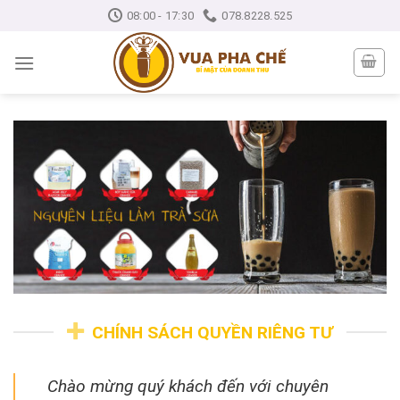
Skip
08:00 - 17:30
078.8228.525
to
content
CHÍNH SÁCH QUYỀN RIÊNG TƯ
Chào mừng quý khách đến với chuyên