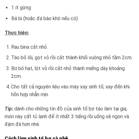
1 ít gừng
Đá bi (hoặc đá bào khô nếu có)
Thực hiện:
Rau bina cắt nhỏ.
Táo bỏ lõi, gọt vỏ rồi cắt thành khối vuông nhỏ tầm 2cm.
Bơ bỏ hạt, lột vỏ rồi cắt nhỏ thành miếng dày khoảng
2cm.
Cho tất cả nguyên liệu vào máy xay sinh tố; xay đến khi
hỗn hợp nhẵn mịn.
Tip:
dành cho những tín đồ của sinh tố bơ táo làm tại gia,
món này cất tủ lạnh để ít nhất 3 tiếng rồi uống sẽ ngon và
đậm đá hơn nhé.
Cách làm sinh tố bơ cà phê