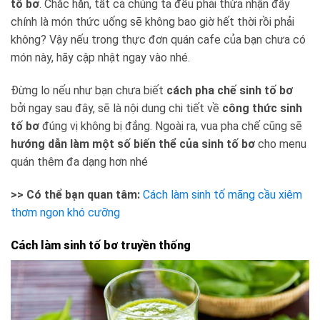
tố bơ
. Chắc hẳn, tất cả chúng ta đều phải thừa nhận đây
chính là món thức uống sẽ không bao giờ hết thời rồi phải
không? Vậy nếu trong thực đơn quán cafe của bạn chưa có
món này, hãy cập nhật ngay vào nhé.
Đừng lo nếu như bạn chưa biết
cách pha chế sinh tố bơ
bởi ngay sau đây, sẽ là nội dung chi tiết về
công thức sinh
tố bơ
đúng vị không bị đắng. Ngoài ra, vua pha chế cũng sẽ
hướng dẫn làm một số biến thể của sinh tố bơ
cho menu
quán thêm đa dạng hơn nhé
>> Có thể bạn quan tâm:
Cách làm sinh tố mãng cầu xiêm
thơm ngon khó cưỡng
Cách làm sinh tố bơ truyền thống