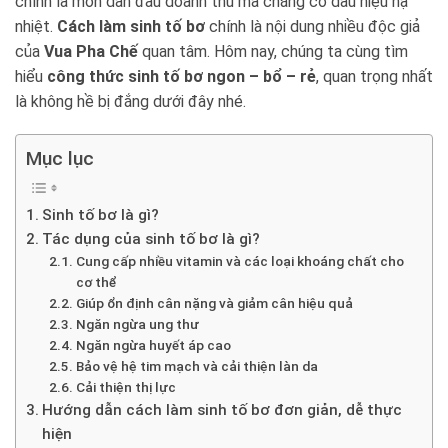
chính là món dẫn đầu doanh thu mà chẳng có dấu hiệu hạ
nhiệt.
Cách làm sinh tố bơ
chính là nội dung nhiều độc giả
của
Vua Pha Chế
quan tâm. Hôm nay, chúng ta cùng tìm
hiểu
công thức sinh tố bơ ngon – bổ – rẻ
, quan trọng nhất
là không hề bị đắng dưới đây nhé.
Mục lục
Sinh tố bơ là gì?
Tác dụng của sinh tố bơ là gì?
Cung cấp nhiều vitamin và các loại khoáng chất cho
cơ thể
Giúp ổn định cân nặng và giảm cân hiệu quả
Ngăn ngừa ung thư
Ngăn ngừa huyết áp cao
Bảo vệ hệ tim mạch và cải thiện làn da
Cải thiện thị lực
Hướng dẫn cách làm sinh tố bơ đơn giản, dễ thực
hiện