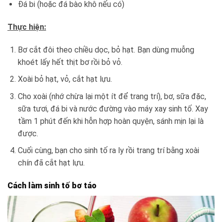
Đá bi (hoặc đá bào khô nếu có)
Thực hiện:
Bơ cắt đôi theo chiều dọc, bỏ hạt. Bạn dùng muỗng
khoét lấy hết thịt bơ rồi bỏ vỏ.
Xoài bỏ hạt, vỏ, cắt hạt lựu.
Cho xoài (nhớ chừa lại một ít để trang trí), bơ, sữa đặc,
sữa tươi, đá bi và nước đường vào máy xay sinh tố. Xay
tầm 1 phút đến khi hỗn hợp hoàn quyện, sánh mịn lại là
được.
Cuối cùng, bạn cho sinh tố ra ly rồi trang trí bằng xoài
chín đã cắt hạt lựu.
Cách làm sinh tố bơ táo