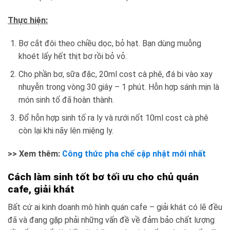
Thực hiện:
Bơ cắt đôi theo chiều dọc, bỏ hạt. Bạn dùng muỗng
khoét lấy hết thịt bơ rồi bỏ vỏ.
Cho phần bơ, sữa đặc, 20ml cost cà phê, đá bi vào xay
nhuyễn trong vòng 30 giây – 1 phút. Hỗn hợp sánh mịn là
món sinh tố đã hoàn thành.
Đổ hỗn hợp sinh tố ra ly và rưới nốt 10ml cost cà phê
còn lại khi nãy lên miệng ly.
>> Xem thêm:
Công thức pha chế cập nhật mới nhất
Cách làm sinh tốt bơ tối ưu cho chủ quán
cafe, giải khát
Bất cứ ai kinh doanh mô hình quán cafe – giải khát có lẽ đều
đã và đang gặp phải những vấn đề về đảm bảo chất lượng