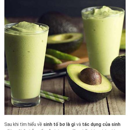
Sau khi tìm hiểu về
sinh tố bơ là gì
và
tác dụng của sinh