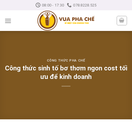
Skip
08:00 - 17:30
078.8228.525
to
content
CÔNG THỨC PHA CHẾ
Công thức sinh tố bơ thơm ngon cost tối
ưu để kinh doanh