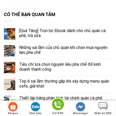
CÓ THỂ BẠN QUAN TÂM
[Quà Tặng] Trọn bộ Ebook dành cho chủ quán cà
phê, trà sữa
Những sai lầm của chủ quán khi chọn mua nguyên
liệu pha chế
Tiêu chí lựa chọn nguyên liệu pha chế để kinh
doanh thành công
Top 6 sai lầm thường gặp khi xây dựng menu quán
cafe, giải khát
Thiết lập bảng phân tích tài chính quán cà phê
trước khi mở quán
Gọi Điện
Shopee
Chat Zalo
Messenger
Nhắn tin SMS
Đón đầu xu hướng: Xây dựng mô hình Marketing