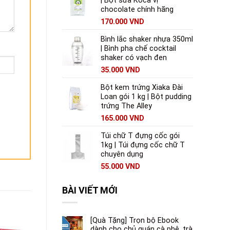
| Bột sữa Koca vị
chocolate chính hãng
170.000
VND
Bình lắc shaker nhựa 350ml
| Bình pha chế cocktail
shaker có vạch đen
35.000
VND
Bột kem trứng Xiaka Đài
Loan gói 1 kg | Bột pudding
trứng The Alley
165.000
VND
Túi chữ T đựng cốc gói
1kg | Túi đựng cốc chữ T
chuyên dụng
55.000
VND
BÀI VIẾT MỚI
[Quà Tặng] Trọn bộ Ebook
dành cho chủ quán cà phê, trà