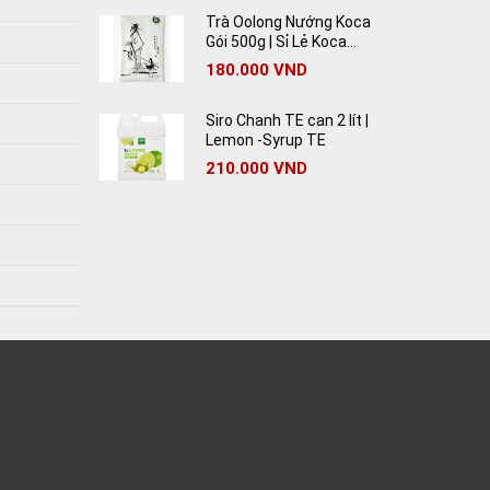
Trà Oolong Nướng Koca
Gói 500g | Sỉ Lẻ Koca
Oolong Tea Giá Rẻ
180.000
VND
Siro Chanh TE can 2 lít |
Lemon -Syrup TE
210.000
VND