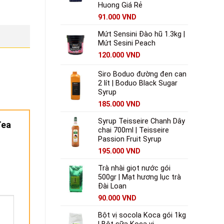
Huong Giá Rẻ
91.000
VND
Mứt Sensini Đào hũ 1.3kg |
Mứt Sesini Peach
120.000
VND
Siro Boduo đường đen can
2 lít | Boduo Black Sugar
Syrup
185.000
VND
Syrup Teisseire Chanh Dây
Tea
chai 700ml | Teisseire
Passion Fruit Syrup
195.000
VND
Trà nhài giọt nước gói
500gr | Mạt hương lục trà
Đài Loan
90.000
VND
Bột vị socola Koca gói 1kg