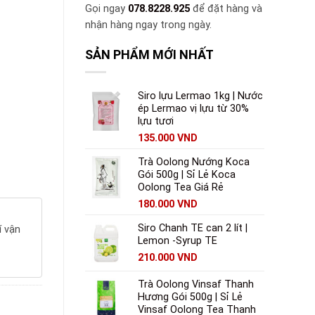
Gọi ngay
078.8228.925
để đặt hàng và
nhận hàng ngay trong ngày.
SẢN PHẨM MỚI NHẤT
Siro lựu Lermao 1kg | Nước
ép Lermao vị lựu từ 30%
lựu tươi
135.000
VND
Trà Oolong Nướng Koca
Gói 500g | Sỉ Lẻ Koca
Oolong Tea Giá Rẻ
180.000
VND
Siro Chanh TE can 2 lít |
í vận
Lemon -Syrup TE
210.000
VND
Trà Oolong Vinsaf Thanh
Hương Gói 500g | Sỉ Lẻ
Vinsaf Oolong Tea Thanh