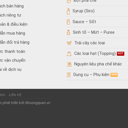
Bột pha chế
ách bán hàng
Syrup (Siro)
ách riêng tư
Sauce – Sốt
oản & điều kiện
Sinh tố – Mứt – Puree
dẫn mua hàng
ẫn đổi trả hàng
Trái cây các loại
ức thanh toán
Các loại hạt (Topping)
ức vận chuyển
Nguyên liệu pha chế khác
i về dịch vụ
Dụng cụ – Phụ kiện
ỤNG
LIÊN HỆ
 phát triển bởi
Nhuongquan.vn