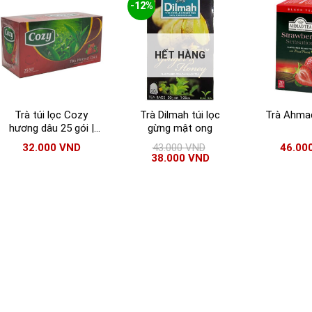
-12%
HẾT HÀNG
Trà túi lọc Cozy
Trà Dilmah túi lọc
Trà Ahmad
hương dâu 25 gói |
gừng mật ong
Trà Cozy hương dâu
32.000
VND
43.000
VND
46.00
chính hãng
38.000
VND