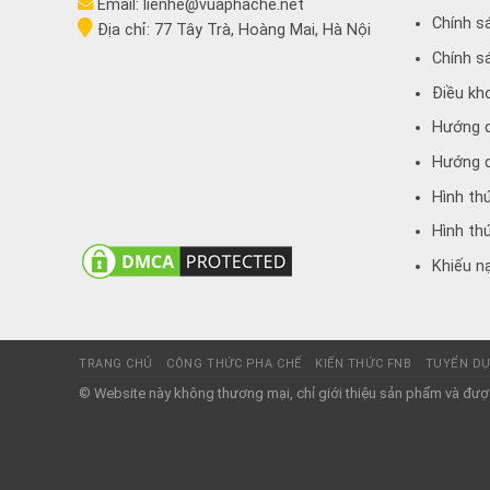
Email:
lienhe@vuaphache.net
Chính s
Địa chỉ:
77 Tây Trà, Hoàng Mai, Hà Nội
Chính s
Điều kh
Hướng 
Hướng d
Hình th
Hình th
Khiếu nạ
TRANG CHỦ
CÔNG THỨC PHA CHẾ
KIẾN THỨC FNB
TUYỂN D
© Website này không thương mại, chỉ giới thiệu sản phẩm và được