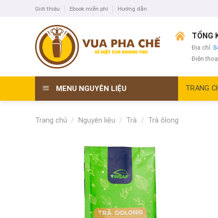
Skip
Giới thiệu
Ebook miễn phí
Hướng dẫn
to
content
TỔNG K
Địa chỉ:
S
Điện thoạ
MENU NGUYÊN LIỆU
TRANG C
Trang chủ
/
Nguyên liệu
/
Trà
/
Trà ôlong