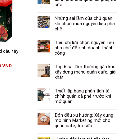
-18%
sữa
Những sai lầm của chủ quán
khi chọn mua nguyên liệu pha
HẾT HÀNG
chế
Tiêu chí lựa chọn nguyên liệu
pha chế để kinh doanh thành
 dâu tây
Trà Ahmad hương
Trà Lipton Ice Tea
công
nhài
hương đào 15g
0
VND
46.000
VND
39.000
VND
Top 6 sai lầm thường gặp khi
32.000
VND
xây dựng menu quán cafe, giải
khát
Thiết lập bảng phân tích tài
chính quán cà phê trước khi
mở quán
Đón đầu xu hướng: Xây dựng
mô hình Marketing mới cho
quán cafe, trà sữa