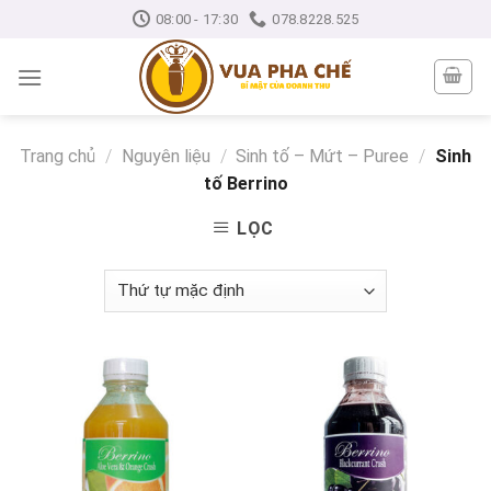
Skip
08:00 - 17:30
078.8228.525
to
content
Trang chủ
/
Nguyên liệu
/
Sinh tố – Mứt – Puree
/
Sinh
tố Berrino
LỌC