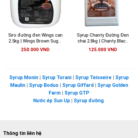
Siro đường đen Wings can
Syrup Chanty Đường Đen
2.5kg | Wings Brown Sugar
chai 2.8kg | Chanty Black
Syrup
Sugar Syrup
250.000
VND
125.000
VND
Syrup Monin
|
Syrup Torani
|
Syrup Teisseire
|
Syrup
Maulin
|
Syrup Boduo
|
Syrup Giffard
|
Syrup Golden
Farm
|
Syrup GTP
Nước ép Sun Up
|
Syrup đường
Thông tin liên hệ