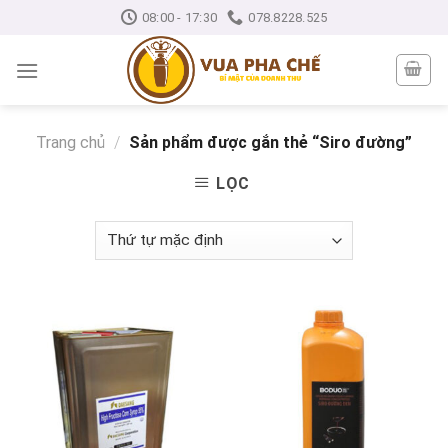
Skip
08:00 - 17:30
078.8228.525
to
content
Trang chủ
/
Sản phẩm được gắn thẻ “Siro đường”
LỌC