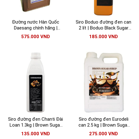
Đường nước Hàn Quốc
Siro Boduo đường đen can
Daesang chính hãng |
2 lít | Boduo Black Sugar
Nước đường Daesang
Syrup
575.000
VND
185.000
VND
nhập khẩu
Siro đường đen Chanti Đài
Siro đường đen Eurodeli
Loan 1.3kg | Brown Sugar
can 2.5 kg | Brown Sugar
Syrup Chanti
Syrup Eurodeli
135.000
VND
275.000
VND