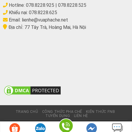
Hotline:
078.8228.925
|
078.8228.525
Khiếu nại:
078.8228.625
Email:
lienhe@vuaphache.net
Địa chỉ:
77 Tây Trà, Hoàng Mai, Hà Nội
TRANG CHỦ
CÔNG THỨC PHA CHẾ
KIẾN THỨC FNB
TUYỂN DỤNG
LIÊN HỆ
© Website này không thương mại, chỉ giới thiệu sản phẩm và
được phát triển bởi
Nhuongquan.vn