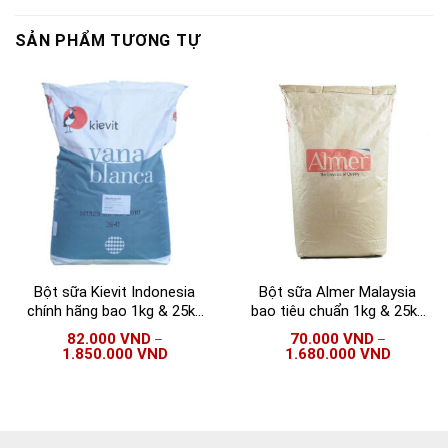
SẢN PHẨM TƯƠNG TỰ
Bột sữa Kievit Indonesia
Bột sữa Almer Malaysia
chính hãng bao 1kg & 25kg
bao tiêu chuẩn 1kg & 25kg
| Bột Indo Kievit Vana
| Nguyên liệu trà sữa
82.000
VND
70.000
VND
–
–
Blanca
1.850.000
VND
1.680.000
VND