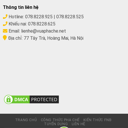
Thông tin liên hệ
Hotline:
078.8228.925
|
078.8228.525
Khiếu nại:
078.8228.625
Email:
lienhe@vuaphache.net
Địa chỉ:
77 Tây Trà, Hoàng Mai, Hà Nội
TRANG CHỦ
CÔNG THỨC PHA CHẾ
KIẾN THỨC FNB
TUYỂN DỤNG
LIÊN HỆ