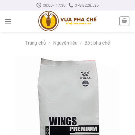
Skip
08:00 - 17:30
078.8228.525
to
content
Trang chủ
/
Nguyên liệu
/
Bột pha chế