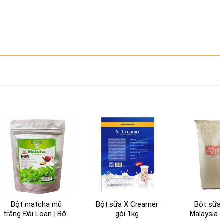
Bột matcha mũ
Bột sữa X Creamer
Bột sữa
trắng Đài Loan | Bột
gói 1kg
Malaysia 