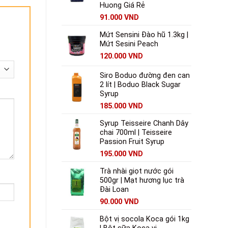
Huong Giá Rẻ
91.000
VND
Mứt Sensini Đào hũ 1.3kg |
Mứt Sesini Peach
120.000
VND
Siro Boduo đường đen can
2 lít | Boduo Black Sugar
Syrup
185.000
VND
Syrup Teisseire Chanh Dây
chai 700ml | Teisseire
Passion Fruit Syrup
195.000
VND
Trà nhài giọt nước gói
500gr | Mạt hương lục trà
Đài Loan
90.000
VND
Bột vị socola Koca gói 1kg