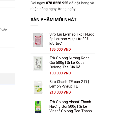
Gọi ngay
078.8228.925
để đặt hàng và
nhận hàng ngay trong ngày.
SẢN PHẨM MỚI NHẤT
í vận
Siro lựu Lermao 1kg | Nước
ép Lermao vị lựu từ 30%
lựu tươi
135.000
VND
Trà Oolong Nướng Koca
Gói 500g | Sỉ Lẻ Koca
Oolong Tea Giá Rẻ
180.000
VND
Siro Chanh TE can 2 lít |
Lemon -Syrup TE
210.000
VND
Trà Oolong Vinsaf Thanh
Hương Gói 500g | Sỉ Lẻ
Vinsaf Oolong Tea Thanh