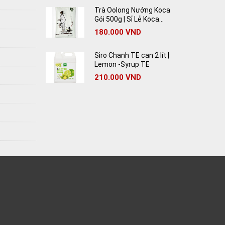
Trà Oolong Nướng Koca
Gói 500g | Sỉ Lẻ Koca
Oolong Tea Giá Rẻ
180.000
VND
Siro Chanh TE can 2 lít |
Lemon -Syrup TE
210.000
VND