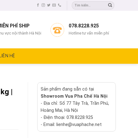
IỄN PHÍ SHIP
078.8228.925
hu vực nội thành Hà Nội
Hotline tư vấn miễn phí
LIÊN HỆ
Sản phẩm đang sẵn có tại
kg |
Showroom Vua Pha Chế Hà Nội
- Địa chỉ: Số 77 Tây Trà, Trần Phú,
Hoàng Mai, Hà Nội
- Điện thoại: 078.8228.925
- Email: lienhe@vuaphache.net