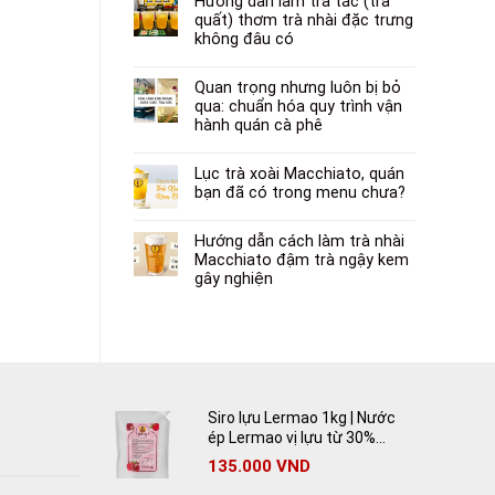
Hướng dẫn làm trà tắc (trà
quất) thơm trà nhài đặc trưng
không đâu có
Quan trọng nhưng luôn bị bỏ
qua: chuẩn hóa quy trình vận
hành quán cà phê
Lục trà xoài Macchiato, quán
bạn đã có trong menu chưa?
Hướng dẫn cách làm trà nhài
Macchiato đậm trà ngậy kem
gây nghiện
Siro lựu Lermao 1kg | Nước
ép Lermao vị lựu từ 30%
lựu tươi
135.000
VND