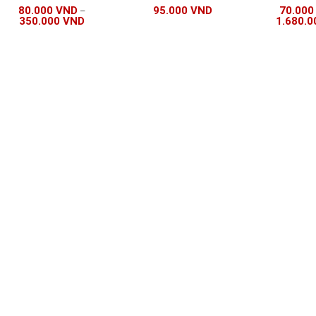
matcha nguyên chất
chuẩn 1kg
80.000
VND
95.000
VND
70.00
–
Đài Loan Neicha
Nguyên liệ
350.000
VND
1.680.