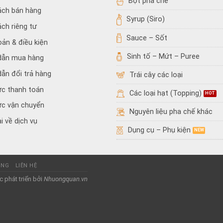
Bột pha chế
ách bán hàng
Syrup (Siro)
ách riêng tư
Sauce – Sốt
oản & điều kiện
Sinh tố – Mứt – Puree
dẫn mua hàng
ẫn đổi trả hàng
Trái cây các loại
ức thanh toán
Các loại hạt (Topping)
ức vận chuyển
Nguyên liệu pha chế khác
i về dịch vụ
Dụng cụ – Phụ kiện
ỤNG
LIÊN HỆ
 phát triển bởi
Nhuongquan.vn