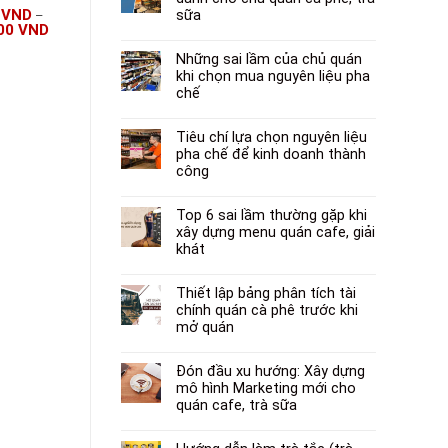
 & 25kg |
Frappe Onefood
pudding matcha
0
VND
155.000
VND
215.000
VND
sữa
–
u trà sữa
chống tách lớp
Maulin Đài Loan
000
VND
Những sai lầm của chủ quán
khi chọn mua nguyên liệu pha
chế
Tiêu chí lựa chọn nguyên liệu
pha chế để kinh doanh thành
công
Top 6 sai lầm thường gặp khi
xây dựng menu quán cafe, giải
khát
Thiết lập bảng phân tích tài
chính quán cà phê trước khi
mở quán
Đón đầu xu hướng: Xây dựng
mô hình Marketing mới cho
quán cafe, trà sữa