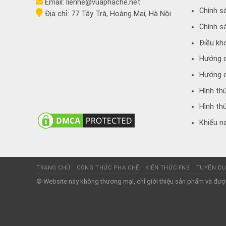
Email:
lienhe@vuaphache.net
Chính s
Địa chỉ:
77 Tây Trà, Hoàng Mai, Hà Nội
Chính s
Điều kh
Hướng 
Hướng d
Hình th
Hình th
Khiếu nạ
TRANG CHỦ
CÔNG THỨC PHA CHẾ
KIẾN THỨC FNB
TUYỂN D
© Website này không thương mại, chỉ giới thiệu sản phẩm và được