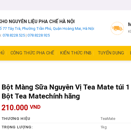
HO NGUYÊN LIỆU PHA CHẾ HÀ NỘI
M
ố 77 Tây Trà, Phường Trần Phú, Quận Hoàng Mai, Hà Nội
K
i:
078.8228.525
|
078.8228.925
HỦ
CÔNG THỨC PHA CHẾ
KIẾN THỨC FNB
TUYỂN DỤNG
Bột Màng Sữa Nguyên Vị Tea Mate túi 1 
Bột Tea Matechính hãng
210.000
VND
THƯƠNG HIỆU
TeaMate
TRỌNG LƯỢNG:
1kg