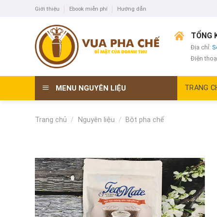
Skip
Giới thiệu
Ebook miễn phí
Hướng dẫn
to
content
TỔNG K
Địa chỉ:
S
Điện thoạ
MENU NGUYÊN LIỆU
TRANG C
Trang chủ
/
Nguyên liệu
/
Bột pha chế