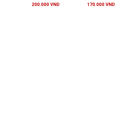
1kg | Bột sữa Maulin
sữa Gia Thịnh Phát
200.000
VND
170.000
VND
Mole vị khoai môn
hương khoai môn