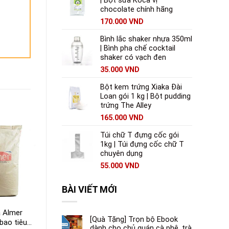
| Bột sữa Koca vị
chocolate chính hãng
170.000
VND
Bình lắc shaker nhựa 350ml
| Bình pha chế cocktail
shaker có vạch đen
35.000
VND
Bột kem trứng Xiaka Đài
Loan gói 1 kg | Bột pudding
trứng The Alley
165.000
VND
Túi chữ T đựng cốc gói
1kg | Túi đựng cốc chữ T
chuyên dụng
55.000
VND
BÀI VIẾT MỚI
 Almer
Bột Mix Onemix
Bột pudding Mole
[Quà Tặng] Trọn bộ Ebook
bao tiêu
Vanilla túi 1 kg | Bột
matcha túi 1kg | Bột
dành cho chủ quán cà phê, trà