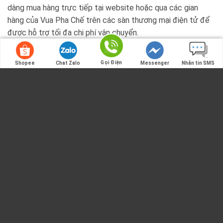
dàng mua hàng trực tiếp tại website hoặc qua các gian
hàng của Vua Pha Chế trên các sàn thương mại điện tử để
được hỗ trợ tối đa chi phí vận chuyển.
Gọi Điện
Shopee
Chat Zalo
Messenger
Nhắn tin SMS
SẢN PHẨM TƯƠNG TỰ
Gọi Điện
HẾT HÀNG
Bột sữa GTP V73 gói 1kg
Bột sữa X Creamer gói 1kg
& 5kg | bột sữa Gia Thịnh
Phát V73