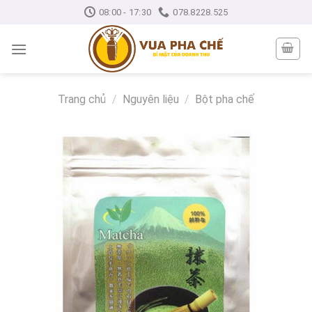
Skip
08:00 - 17:30
078.8228.525
to
content
Trang chủ
/
Nguyên liệu
/
Bột pha chế