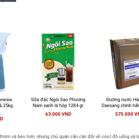
onesia
Sữa đặc Ngôi Sao Phương
Đường nước Hà
& 25kg |
Nam xanh lá hộp 1284 gr
Daesang chính hã
a Blanca
đường Daesang n
63.000
VND
575.000
V
–
ND
thơm và béo hơn, nhưng chủ quán cần cân đối về cost đồ uống và lợ