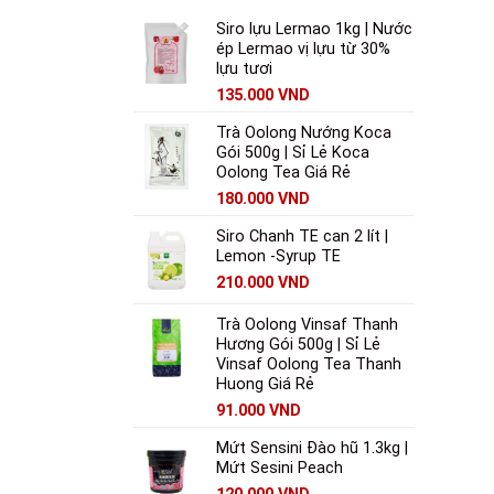
Siro lựu Lermao 1kg | Nước
ép Lermao vị lựu từ 30%
lựu tươi
135.000
VND
Trà Oolong Nướng Koca
Gói 500g | Sỉ Lẻ Koca
Oolong Tea Giá Rẻ
180.000
VND
Siro Chanh TE can 2 lít |
Lemon -Syrup TE
210.000
VND
Trà Oolong Vinsaf Thanh
Hương Gói 500g | Sỉ Lẻ
Vinsaf Oolong Tea Thanh
Huong Giá Rẻ
91.000
VND
Mứt Sensini Đào hũ 1.3kg |
Mứt Sesini Peach