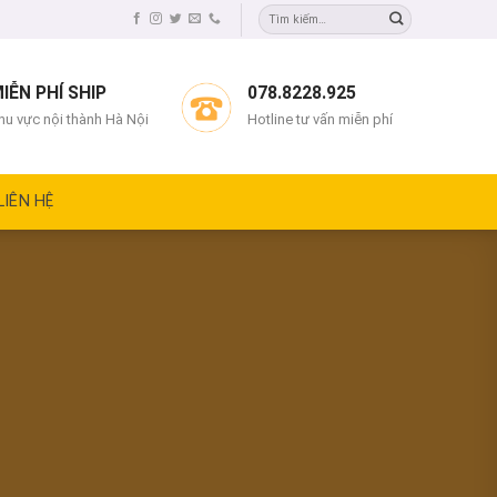
IỄN PHÍ SHIP
078.8228.925
hu vực nội thành Hà Nội
Hotline tư vấn miễn phí
LIÊN HỆ