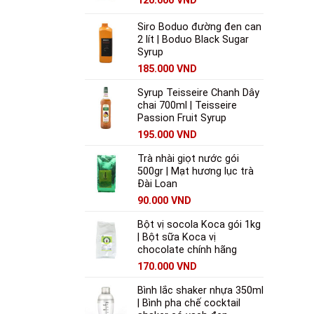
120.000
VND
Siro Boduo đường đen can
2 lít | Boduo Black Sugar
Syrup
185.000
VND
Syrup Teisseire Chanh Dây
chai 700ml | Teisseire
Passion Fruit Syrup
195.000
VND
Trà nhài giọt nước gói
500gr | Mạt hương lục trà
Đài Loan
90.000
VND
Bột vị socola Koca gói 1kg
| Bột sữa Koca vị
chocolate chính hãng
170.000
VND
Bình lắc shaker nhựa 350ml
| Bình pha chế cocktail