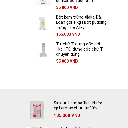
shaker có vạch đen
35.000
VND
Bột kem trứng Xiaka Đài
Loan gói 1 kg | Bột pudding
trứng The Alley
165.000
VND
Túi chữ T đựng cốc gói
1kg | Túi đựng cốc chữ T
chuyên dụng
55.000
VND
Siro lựu Lermao 1kg | Nước
ép Lermao vị lựu từ 30%
lựu tươi
135.000
VND