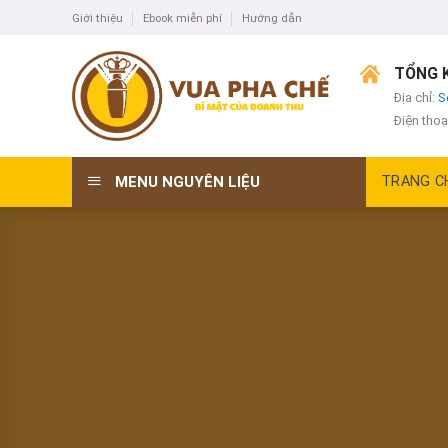
Skip
Giới thiệu
Ebook miễn phí
Hướng dẫn
to
content
TỔNG K
Địa chỉ:
S
Điện thoạ
MENU NGUYÊN LIỆU
TRANG C