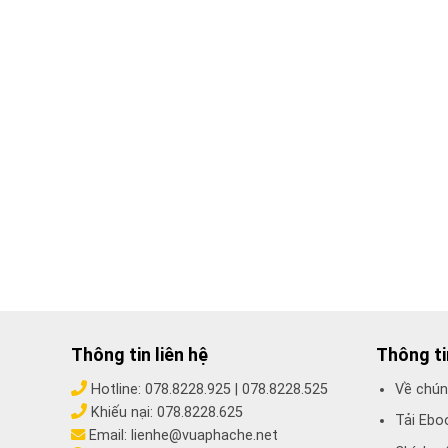
Thông tin liên hệ
Thông t
Hotline:
078.8228.925
|
078.8228.525
Về chún
Khiếu nại:
078.8228.625
Tải Ebo
Email:
lienhe@vuaphache.net