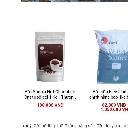
Bột Socola Hot Chocolate
Bột sữa Kievit Ind
Onefood gói 1 Kg | Thương
chính hãng bao 1kg 
hiệu Việt
Bột Indo Kievit Van
180.000
VND
82.000
VND
1.850.000
V
Lưu ý:
Có thể thay thế đường bằng sữa đặc để ly cacao 