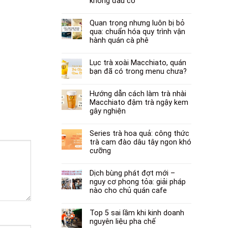
không đâu có
Quan trọng nhưng luôn bị bỏ
qua: chuẩn hóa quy trình vận
hành quán cà phê
Lục trà xoài Macchiato, quán
bạn đã có trong menu chưa?
Hướng dẫn cách làm trà nhài
Macchiato đậm trà ngậy kem
gây nghiện
Series trà hoa quả: công thức
trà cam đào dâu tây ngon khó
cưỡng
Dịch bùng phát đợt mới –
nguy cơ phong tỏa: giải pháp
nào cho chủ quán cafe
Top 5 sai lầm khi kinh doanh
nguyên liệu pha chế