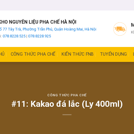
HO NGUYÊN LIỆU PHA CHẾ HÀ NỘI
M
ố 77 Tây Trà, Phường Trần Phú, Quận Hoàng Mai, Hà Nội
K
i:
078.8228.525
|
078.8228.925
HỦ
CÔNG THỨC PHA CHẾ
KIẾN THỨC FNB
TUYỂN DỤNG
CÔNG THỨC PHA CHẾ
#11: Kakao đá lắc (Ly 400ml)