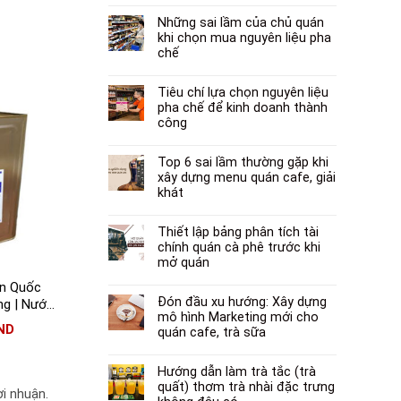
Những sai lầm của chủ quán
khi chọn mua nguyên liệu pha
chế
Tiêu chí lựa chọn nguyên liệu
pha chế để kinh doanh thành
công
Top 6 sai lầm thường gặp khi
xây dựng menu quán cafe, giải
khát
Thiết lập bảng phân tích tài
chính quán cà phê trước khi
mở quán
n Quốc
Đón đầu xu hướng: Xây dựng
ng | Nước
mô hình Marketing mới cho
hập khẩu
ND
quán cafe, trà sữa
Hướng dẫn làm trà tắc (trà
quất) thơm trà nhài đặc trưng
i nhuận.