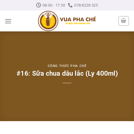
Skip
08:00 - 17:30
078.8228.525
to
content
CÔNG THỨC PHA CHẾ
#16: Sữa chua dâu lắc (Ly 400ml)