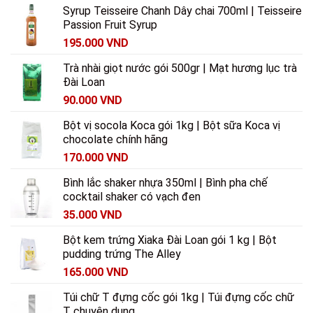
Syrup Teisseire Chanh Dây chai 700ml | Teisseire
Passion Fruit Syrup
195.000
VND
Trà nhài giọt nước gói 500gr | Mạt hương lục trà
Đài Loan
90.000
VND
Bột vị socola Koca gói 1kg | Bột sữa Koca vị
chocolate chính hãng
170.000
VND
Bình lắc shaker nhựa 350ml | Bình pha chế
cocktail shaker có vạch đen
35.000
VND
Bột kem trứng Xiaka Đài Loan gói 1 kg | Bột
pudding trứng The Alley
165.000
VND
Túi chữ T đựng cốc gói 1kg | Túi đựng cốc chữ
T chuyên dụng