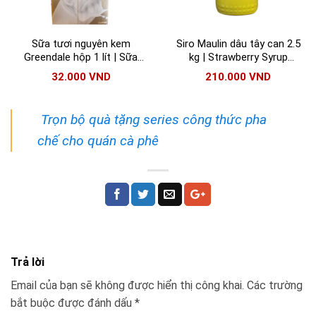
Sữa tươi nguyên kem
Siro Maulin dâu tây can 2.5
Greendale hộp 1 lít | Sữa
kg | Strawberry Syrup
nguyên kem Greendale
Maulin
32.000
VND
210.000
VND
nhập khẩu Úc
Trọn bộ quà tặng series công thức pha
chế cho quán cà phê
Trả lời
Email của bạn sẽ không được hiển thị công khai.
Các trường
bắt buộc được đánh dấu
*