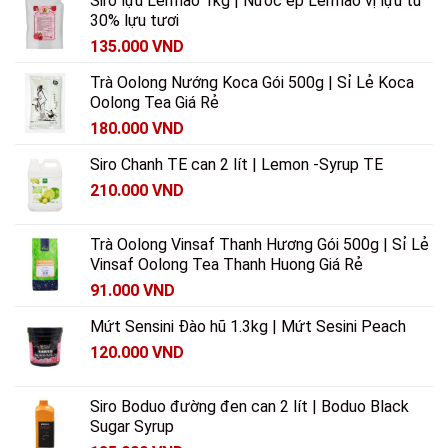
Siro lựu Lermao 1kg | Nước ép Lermao vị lựu từ
30% lựu tươi
135.000
VND
Trà Oolong Nướng Koca Gói 500g | Sỉ Lẻ Koca
Oolong Tea Giá Rẻ
180.000
VND
Siro Chanh TE can 2 lít | Lemon -Syrup TE
210.000
VND
Trà Oolong Vinsaf Thanh Hương Gói 500g | Sỉ Lẻ
Vinsaf Oolong Tea Thanh Huong Giá Rẻ
91.000
VND
Mứt Sensini Đào hũ 1.3kg | Mứt Sesini Peach
120.000
VND
Siro Boduo đường đen can 2 lít | Boduo Black
Sugar Syrup