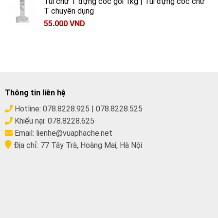
Túi chữ T đựng cốc gói 1kg | Túi đựng cốc chữ
T chuyên dụng
55.000
VND
Thông tin liên hệ
Hotline:
078.8228.925
|
078.8228.525
Khiếu nại:
078.8228.625
Email:
lienhe@vuaphache.net
Địa chỉ:
77 Tây Trà, Hoàng Mai, Hà Nội