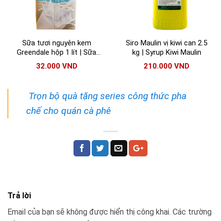
Sữa tươi nguyên kem
Siro Maulin vị kiwi can 2.5
Greendale hộp 1 lít | Sữa
kg | Syrup Kiwi Maulin
nguyên kem Greendale
32.000
VND
210.000
VND
nhập khẩu Úc
Trọn bộ quà tặng series công thức pha
chế cho quán cà phê
Trả lời
Email của bạn sẽ không được hiển thị công khai.
Các trường