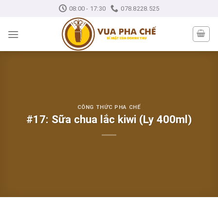
Skip
08:00 - 17:30
078.8228.525
to
content
CÔNG THỨC PHA CHẾ
#17: Sữa chua lắc kiwi (Ly 400ml)