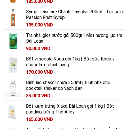
185.000
VND
Syrup Teisseire Chanh Dây chai 700ml | Teisseire
Passion Fruit Syrup
195.000
VND
Trà nhài giọt nước gói 500gr | Mạt hương lục trà
Đài Loan
90.000
VND
Bột vị socola Koca gói 1kg | Bột sữa Koca vị
chocolate chính hãng
170.000
VND
Bình lắc shaker nhựa 350ml | Bình pha chế
cocktail shaker có vạch đen
35.000
VND
Bột kem trứng Xiaka Đài Loan gói 1 kg | Bột
pudding trứng The Alley
165.000
VND