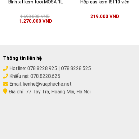
Bình xịt kem tươi MOSA 1L
Hộp gas kem ISI 10 viên
1.690.000
VND
219.000
VND
1.270.000
VND
Thông tin liên hệ
Hotline:
078.8228.925
|
078.8228.525
Khiếu nại:
078.8228.625
Email:
lienhe@vuaphache.net
Địa chỉ:
77 Tây Trà, Hoàng Mai, Hà Nội