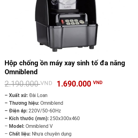
Hộp chống ồn máy xay sinh tố đa năng
Omniblend
2.190.000
1.690.000
VND
VND
– Xuất xứ:
Đài Loan
– Thương hiệu:
Omniblend
– Điện áp:
220V/50-60Hz
– Kích thước (mm):
250x300x460
–
Model:
Omniblend V
–
Chất liệu:
Nhựa chuyên dụng