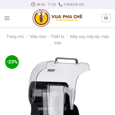
Skip
08:00 - 17:30
078.8228.525
to
content
Trang chủ
/
Máy móc - Thiết bị
/
Máy xay, máy ép, máy
trộn
-23%