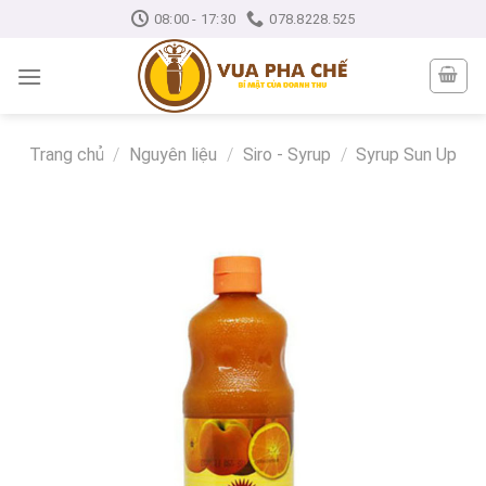
Skip
08:00 - 17:30
078.8228.525
to
content
Trang chủ
/
Nguyên liệu
/
Siro - Syrup
/
Syrup Sun Up