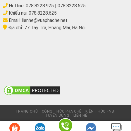
Hotline:
078.8228.925
|
078.8228.525
Khiếu nại:
078.8228.625
Email:
lienhe@vuaphache.net
Địa chỉ:
77 Tây Trà, Hoàng Mai, Hà Nội
TRANG CHỦ
CÔNG THỨC PHA CHẾ
KIẾN THỨC FNB
TUYỂN DỤNG
LIÊN HỆ
© Website này không thương mại, chỉ giới thiệu sản phẩm và
được phát triển bởi
Nhuongquan.vn