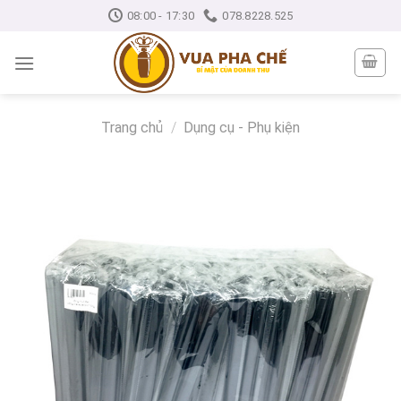
Skip
08:00 - 17:30
078.8228.525
to
content
Trang chủ
/
Dụng cụ - Phụ kiện