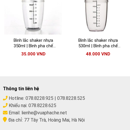
Bình lắc shaker nhựa
Bình lắc shaker nhựa
350ml | Bình pha chế
530ml | Bình pha chế
cocktail shaker có vạch
cocktail shaker có vạch
35.000
VND
48.000
VND
đen
đen
Thông tin liên hệ
Hotline:
078.8228.925
|
078.8228.525
Khiếu nại:
078.8228.625
Email:
lienhe@vuaphache.net
Địa chỉ:
77 Tây Trà, Hoàng Mai, Hà Nội