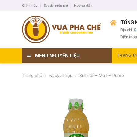
Skip
Giới thiệu
Ebook miễn phí
Hướng dẫn
to
content
TỔNG K
Địa chỉ:
S
Điện thoạ
MENU NGUYÊN LIỆU
TRANG C
Trang chủ
/
Nguyên liệu
/
Sinh tố – Mứt – Puree