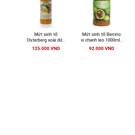
Mứt sinh tố
Mứt sinh tố Berrino
Osterberg xoài dứa
vị chanh leo 1000ml |
chai 1000ml
Berrino Passionfruit
125.000
VND
92.000
VND
Crush