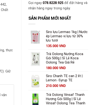
Gọi ngay
078.8228.925
để đặt hàng và
1442,
nhận hàng ngay trong ngày.
, Chất
n
SẢN PHẨM MỚI NHẤT
Siro lựu Lermao 1kg | Nước
ép Lermao vị lựu từ 30%
lựu tươi
135.000
VND
ng, thực
Trà Oolong Nướng Koca
Gói 500g | Sỉ Lẻ Koca
Oolong Tea Giá Rẻ
180.000
VND
o
C). Giữ
Siro Chanh TE can 2 lít |
Lemon -Syrup TE
210.000
VND
Trà Oolong Vinsaf Thanh
í vận
Hương Gói 500g | Sỉ Lẻ
Vinsaf Oolong Tea Thanh