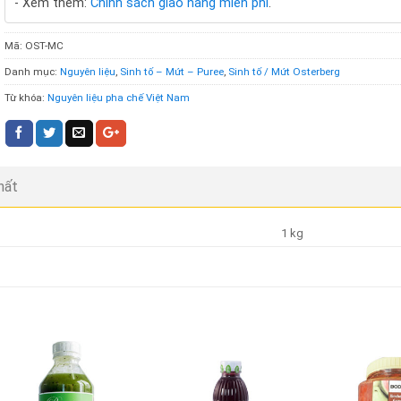
- Xem thêm:
Chính sách giao hàng miễn phí
.
Mã:
OST-MC
Danh mục:
Nguyên liệu
,
Sinh tố – Mứt – Puree
,
Sinh tố / Mứt Osterberg
Từ khóa:
Nguyên liệu pha chế Việt Nam
hất
1 kg