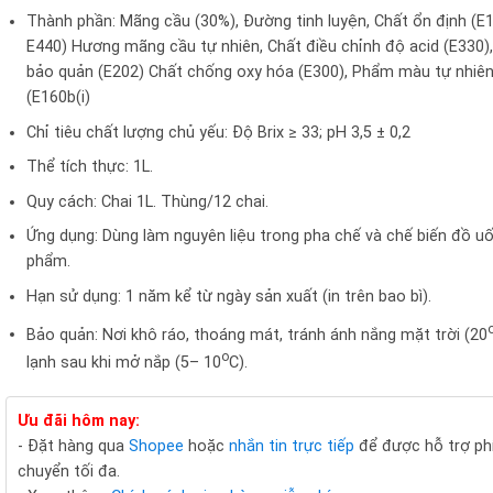
Thành phần: Mãng cầu (30%), Đường tinh luyện, Chất ổn định (E
E440) Hương mãng cầu tự nhiên, Chất điều chỉnh độ acid (E330)
bảo quản (E202) Chất chống oxy hóa (E300), Phẩm màu tự nhiê
(E160b(i)
Chỉ tiêu chất lượng chủ yếu: Độ Brix ≥ 33; pH 3,5 ± 0,2
Thể tích thực: 1L.
Quy cách: Chai 1L. Thùng/12 chai.
Ứng dụng: Dùng làm nguyên liệu trong pha chế và chế biến đồ uố
phẩm.
Hạn sử dụng: 1 năm kể từ ngày sản xuất (in trên bao bì).
Bảo quản: Nơi khô ráo, thoáng mát, tránh ánh nắng mặt trời (20
o
lạnh sau khi mở nắp (5– 10
C).
Ưu đãi hôm nay:
- Đặt hàng qua
Shopee
hoặc
nhắn tin trực tiếp
để được hỗ trợ ph
chuyển tối đa.