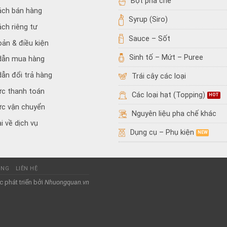
Bột pha chế
ách bán hàng
Syrup (Siro)
ách riêng tư
Sauce – Sốt
oản & điều kiện
Sinh tố – Mứt – Puree
dẫn mua hàng
ẫn đổi trả hàng
Trái cây các loại
ức thanh toán
Các loại hạt (Topping)
ức vận chuyển
Nguyên liệu pha chế khác
i về dịch vụ
Dụng cụ – Phụ kiện
ỤNG
LIÊN HỆ
 phát triển bởi
Nhuongquan.vn