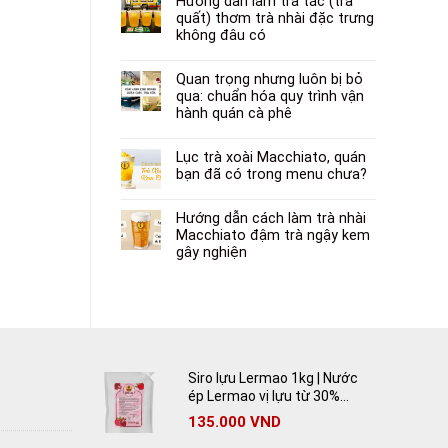
Hướng dẫn làm trà tắc (trà
quất) thơm trà nhài đặc trưng
không đâu có
Quan trọng nhưng luôn bị bỏ
qua: chuẩn hóa quy trình vận
hành quán cà phê
Lục trà xoài Macchiato, quán
bạn đã có trong menu chưa?
Hướng dẫn cách làm trà nhài
Macchiato đậm trà ngậy kem
gây nghiện
Siro lựu Lermao 1kg | Nước
ép Lermao vị lựu từ 30%
lựu tươi
135.000
VND