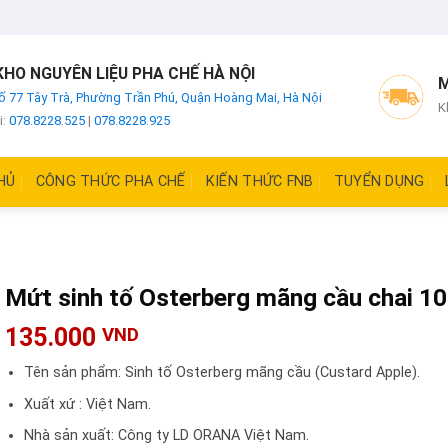
HO NGUYÊN LIỆU PHA CHẾ HÀ NỘI
M
ố 77 Tây Trà, Phường Trần Phú, Quận Hoàng Mai, Hà Nội
K
i:
078.8228.525
|
078.8228.925
HỦ
CÔNG THỨC PHA CHẾ
KIẾN THỨC FNB
TUYỂN DỤNG
Mứt sinh tố Osterberg mãng cầu chai 1
135.000
VND
Tên sản phẩm: Sinh tố Osterberg mãng cầu (Custard Apple).
Xuất xứ : Việt Nam.
Nhà sản xuất: Công ty LD ORANA Việt Nam.