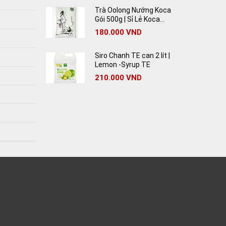
Trà Oolong Nướng Koca
Gói 500g | Sỉ Lẻ Koca
Oolong Tea Giá Rẻ
180.000
VND
Siro Chanh TE can 2 lít |
Lemon -Syrup TE
210.000
VND