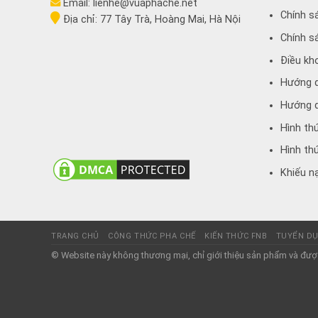
Email:
lienhe@vuaphache.net
Chính s
Địa chỉ:
77 Tây Trà, Hoàng Mai, Hà Nội
Chính s
Điều kh
Hướng 
Hướng d
Hình th
Hình th
Khiếu nạ
TRANG CHỦ
CÔNG THỨC PHA CHẾ
KIẾN THỨC FNB
TUYỂN D
© Website này không thương mại, chỉ giới thiệu sản phẩm và được