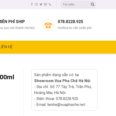
IỄN PHÍ SHIP
078.8228.925
hu vực nội thành Hà Nội
Hotline tư vấn miễn phí
LIÊN HỆ
Sản phẩm đang sẵn có tại
000ml
Showroom Vua Pha Chế Hà Nội
- Địa chỉ: Số 77 Tây Trà, Trần Phú,
Hoàng Mai, Hà Nội
- Điện thoại: 078.8228.925
- Email: lienhe@vuaphache.net