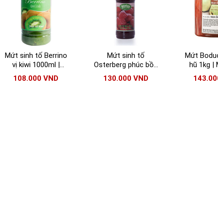
Mứt sinh tố Berrino
Mứt sinh tố
Mứt Boduo
vị kiwi 1000ml |
Osterberg phúc bồn
hũ 1kg |
Berrino Kiwi Crush
tử chai 1000ml
Boduo 
108.000
VND
130.000
VND
143.0