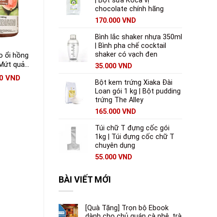
| Bột sữa Koca vị
chocolate chính hãng
170.000
VND
Bình lắc shaker nhựa 350ml
| Bình pha chế cocktail
shaker có vạch đen
 ổi hồng
Mứt sinh tố
Mứt sinh tố Berrino
 Mứt quả
Osterberg vị vải chai
vị vải 1000ml |
35.000
VND
ổi đào
1000ml
Berrino Lychee Crush
00
VND
148.000
VND
108.000
VND
Bột kem trứng Xiaka Đài
Loan gói 1 kg | Bột pudding
trứng The Alley
165.000
VND
Túi chữ T đựng cốc gói
1kg | Túi đựng cốc chữ T
chuyên dụng
55.000
VND
BÀI VIẾT MỚI
[Quà Tặng] Trọn bộ Ebook
dành cho chủ quán cà phê, trà