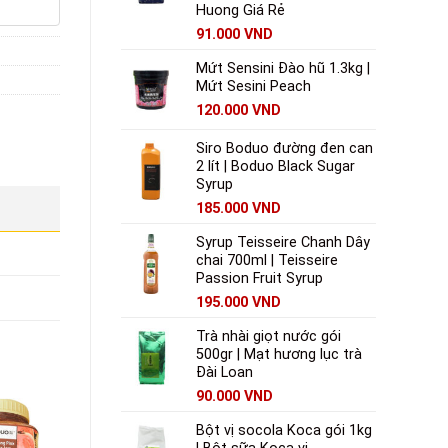
Huong Giá Rẻ
91.000
VND
Mứt Sensini Đào hũ 1.3kg |
Mứt Sesini Peach
120.000
VND
Siro Boduo đường đen can
2 lít | Boduo Black Sugar
Syrup
185.000
VND
Syrup Teisseire Chanh Dây
chai 700ml | Teisseire
Passion Fruit Syrup
195.000
VND
Trà nhài giọt nước gói
500gr | Mạt hương lục trà
Đài Loan
90.000
VND
Bột vị socola Koca gói 1kg