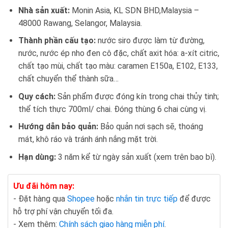
Nhà sản xuất:
Monin Asia, KL SDN BHD,Malaysia –
48000 Rawang, Selangor, Malaysia.
Thành phần cấu tạo:
nước siro được làm từ đường,
nước, nước ép nho đen cô đặc, chất axit hóa: a-xít citric,
chất tạo mùi, chất tạo màu: caramen E150a, E102, E133,
chất chuyển thể thành sữa…
Quy cách:
Sản phẩm được đóng kín trong chai thủy tinh;
thể tích thực 700ml/ chai. Đóng thùng 6 chai cùng vị.
Hướng dẫn bảo quản:
Bảo quản nơi sạch sẽ, thoáng
mát, khô ráo và tránh ánh nắng mặt trời.
Hạn dùng:
3 năm kể từ ngày sản xuất (xem trên bao bì).
Ưu đãi hôm nay:
- Đặt hàng qua
Shopee
hoặc
nhắn tin trực tiếp
để được
hỗ trợ phí vận chuyển tối đa.
- Xem thêm:
Chính sách giao hàng miễn phí
.