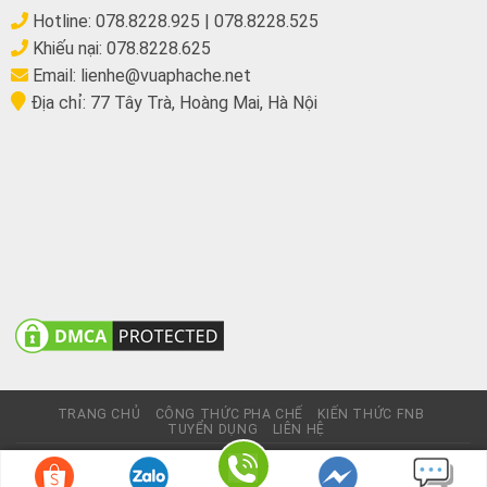
Hotline:
078.8228.925
|
078.8228.525
Khiếu nại:
078.8228.625
Email:
lienhe@vuaphache.net
Địa chỉ:
77 Tây Trà, Hoàng Mai, Hà Nội
TRANG CHỦ
CÔNG THỨC PHA CHẾ
KIẾN THỨC FNB
TUYỂN DỤNG
LIÊN HỆ
© Website này không thương mại, chỉ giới thiệu sản phẩm và
được phát triển bởi
Nhuongquan.vn