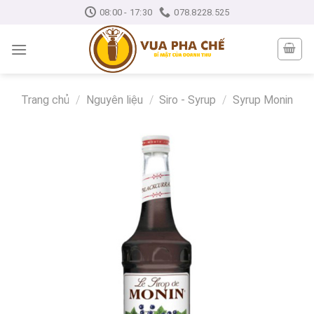
Skip
08:00 - 17:30
078.8228.525
to
content
Trang chủ
/
Nguyên liệu
/
Siro - Syrup
/
Syrup Monin