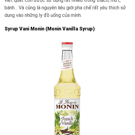
việt quất còn được sử dụng rất nhiều trong thạch, mứt,
bánh… Và cũng là nguyên liệu giới pha chế rất yêu thích sử
dụng vào những ly đồ uống của mình.
Syrup Vani Monin (Monin Vanilla Syrup)