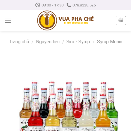
Skip
08:00 - 17:30
078.8228.525
to
content
Trang chủ
/
Nguyên liệu
/
Siro - Syrup
/
Syrup Monin