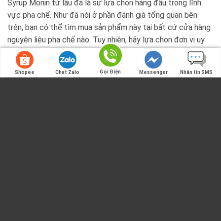
Syrup Monin từ lâu đã là sự lựa chọn hàng đầu trong lĩnh
vực pha chế. Như đã nói ở phần đánh giá tổng quan bên
trên, bạn có thể tìm mua sản phẩm này tại bất cứ cửa hàng
nguyên liệu pha chế nào. Tuy nhiên, hãy lựa chọn đơn vị uy
tín, có nhiều chính sách hậu mãi để lựa chọn mua.
Gọi Điện
Shopee
Chat Zalo
Messenger
Nhắn tin SMS
Gọi Điện
Phân phối nguyên vật liệu đồ uống giá rẻ
Hiện nay, Vua Pha Chế đang là đại lý cấp 1 của thương hiệu