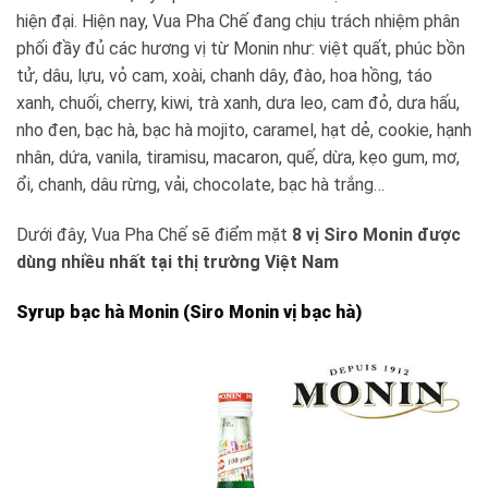
hiện đại. Hiện nay, Vua Pha Chế đang chịu trách nhiệm phân
phối đầy đủ các hương vị từ Monin như: việt quất, phúc bồn
tử, dâu, lựu, vỏ cam, xoài, chanh dây, đào, hoa hồng, táo
xanh, chuối, cherry, kiwi, trà xanh, dưa leo, cam đỏ, dưa hấu,
nho đen, bạc hà, bạc hà mojito, caramel, hạt dẻ, cookie, hạnh
nhân, dứa, vanila, tiramisu, macaron, quế, dừa, kẹo gum, mơ,
ổi, chanh, dâu rừng, vải, chocolate, bạc hà trắng…
Dưới đây, Vua Pha Chế sẽ điểm mặt
8 vị Siro Monin được
dùng nhiều nhất tại thị trường Việt Nam
Syrup bạc hà Monin (Siro Monin vị bạc hà)