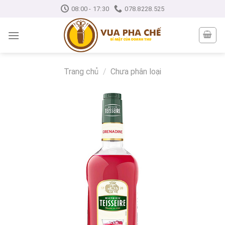
Skip
08:00 - 17:30
078.8228.525
to
content
Trang chủ
/
Chưa phân loại