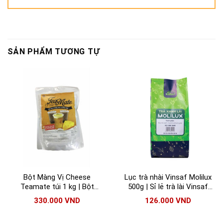
SẢN PHẨM TƯƠNG TỰ
Bột Màng Vị Cheese
Lục trà nhài Vinsaf Molilux
Teamate túi 1 kg | Bột
500g | Sỉ lẻ trà lài Vinsaf
Teamate chính hãng
Molilux Giá Tốt
330.000
VND
126.000
VND