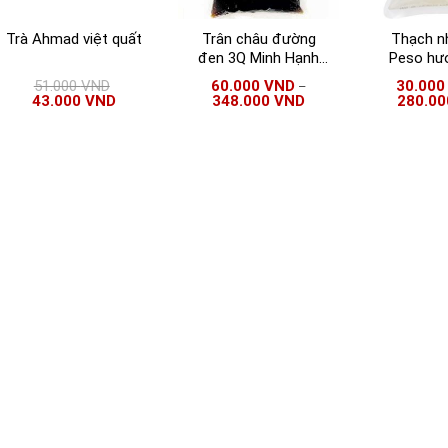
Trà Ahmad việt quất
Trân châu đường
Thạch n
đen 3Q Minh Hạnh
Peso hươ
túi 2 Kg | 3Q Sea
Peso hạt 
51.000
VND
60.000
VND
30.00
–
Jelly Kun Han
hạt 
43.000
VND
348.000
VND
280.0