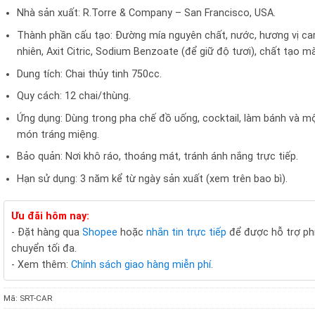
Nhà sản xuất: R.Torre & Company – San Francisco, USA.
Thành phần cấu tạo: Đường mía nguyên chất, nước, hương vị ca
nhiên, Axit Citric, Sodium Benzoate (để giữ độ tươi), chất tạo m
Dung tích: Chai thủy tinh 750cc.
Quy cách: 12 chai/thùng.
Ứng dụng: Dùng trong pha chế đồ uống, cocktail, làm bánh và m
món tráng miệng.
Bảo quản: Nơi khô ráo, thoáng mát, tránh ánh nắng trực tiếp.
Hạn sử dụng: 3 năm kể từ ngày sản xuất (xem trên bao bì).
Ưu đãi hôm nay:
- Đặt hàng qua
Shopee
hoặc
nhắn tin trực tiếp
để được hỗ trợ ph
chuyển tối đa.
- Xem thêm:
Chính sách giao hàng miễn phí
.
Mã:
SRT-CAR