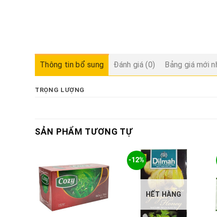
Thông tin bổ sung
Đánh giá (0)
Bảng giá mới n
TRỌNG LƯỢNG
SẢN PHẨM TƯƠNG TỰ
-12%
HẾT HÀNG