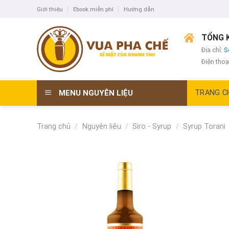
Skip
Giới thiệu
Ebook miễn phí
Hướng dẫn
to
content
TỔNG K
Địa chỉ:
S
Điện thoạ
MENU NGUYÊN LIỆU
TRANG C
Trang chủ
/
Nguyên liệu
/
Siro - Syrup
/
Syrup Torani