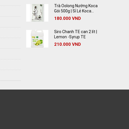
Trà Oolong Nướng Koca
Gói 500g | Sỉ Lẻ Koca
Oolong Tea Giá Rẻ
180.000
VND
Siro Chanh TE can 2 lít |
Lemon -Syrup TE
210.000
VND