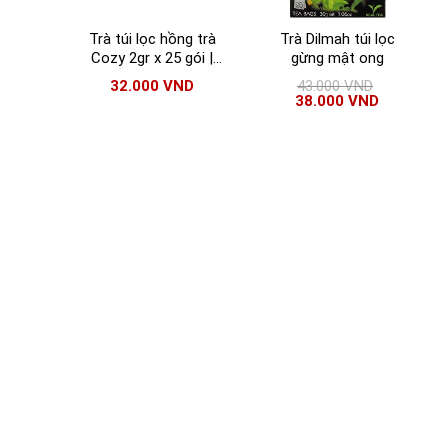
Trà túi lọc hồng trà
Trà Dilmah túi lọc
Cozy 2gr x 25 gói |
gừng mật ong
Hồng trà Cozy chĩnh
32.000
VND
43.000
VND
hãng
38.000
VND