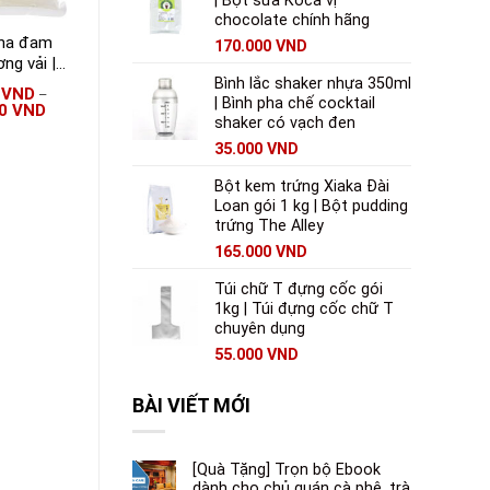
| Bột sữa Koca vị
chocolate chính hãng
ha đam
Trà túi lọc hương bạc
Trà Ahmad dâu tây
170.000
VND
ng vải |
hà Cozy 25 gói | Trà
to | Peso
Cozy bạc hà chính
Bình lắc shaker nhựa 350ml
0
VND
32.000
VND
46.000
VND
–
| Bình pha chế cocktail
nhỏ
hãng
00
VND
shaker có vạch đen
35.000
VND
Bột kem trứng Xiaka Đài
Loan gói 1 kg | Bột pudding
trứng The Alley
165.000
VND
Túi chữ T đựng cốc gói
1kg | Túi đựng cốc chữ T
chuyên dụng
55.000
VND
BÀI VIẾT MỚI
[Quà Tặng] Trọn bộ Ebook
dành cho chủ quán cà phê, trà