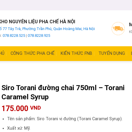
HO NGUYÊN LIỆU PHA CHẾ HÀ NỘI
M
ố 77 Tây Trà, Phường Trần Phú, Quận Hoàng Mai, Hà Nội
K
i:
078.8228.525
|
078.8228.925
HỦ
CÔNG THỨC PHA CHẾ
KIẾN THỨC FNB
TUYỂN DỤNG
Siro Torani đường chai 750ml – Torani
Caramel Syrup
175.000
VND
Tên sản phẩm: Siro Torani vị đường (Torani Caramel Syrup).
Xuất xứ: Mỹ.