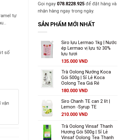
Gọi ngay
078.8228.925
để đặt hàng và
nhận hàng ngay trong ngày.
ramel tự
àu…
SẢN PHẨM MỚI NHẤT
Siro lựu Lermao 1kg | Nước
ép Lermao vị lựu từ 30%
ột số
lựu tươi
135.000
VND
Trà Oolong Nướng Koca
Gói 500g | Sỉ Lẻ Koca
Oolong Tea Giá Rẻ
180.000
VND
Siro Chanh TE can 2 lít |
í vận
Lemon -Syrup TE
210.000
VND
Trà Oolong Vinsaf Thanh
Hương Gói 500g | Sỉ Lẻ
Vinsaf Oolong Tea Thanh