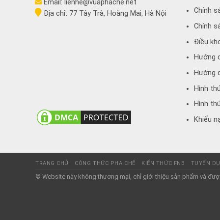
Email:
lienhe@vuaphache.net
Chính s
Địa chỉ:
77 Tây Trà, Hoàng Mai, Hà Nội
Chính s
Điều kh
Hướng 
Hướng d
Hình th
Hình th
Khiếu nạ
TRANG CHỦ
CÔNG THỨC PHA CHẾ
KIẾN THỨC FNB
TUYỂN D
© Website này không thương mại, chỉ giới thiệu sản phẩm và được