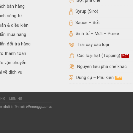
Bột pha chế
ách bán hàng
Syrup (Siro)
ách riêng tư
Sauce – Sốt
oản & điều kiện
Sinh tố – Mứt – Puree
dẫn mua hàng
ẫn đổi trả hàng
Trái cây các loại
ức thanh toán
Các loại hạt (Topping)
ức vận chuyển
Nguyên liệu pha chế khác
i về dịch vụ
Dụng cụ – Phụ kiện
ỤNG
LIÊN HỆ
 phát triển bởi
Nhuongquan.vn