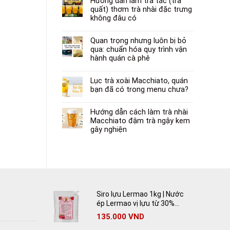
Hướng dẫn làm trà tắc (trà
quất) thơm trà nhài đặc trưng
không đâu có
Quan trọng nhưng luôn bị bỏ
qua: chuẩn hóa quy trình vận
hành quán cà phê
Lục trà xoài Macchiato, quán
bạn đã có trong menu chưa?
Hướng dẫn cách làm trà nhài
Macchiato đậm trà ngậy kem
gây nghiện
Siro lựu Lermao 1kg | Nước
ép Lermao vị lựu từ 30%
lựu tươi
135.000
VND