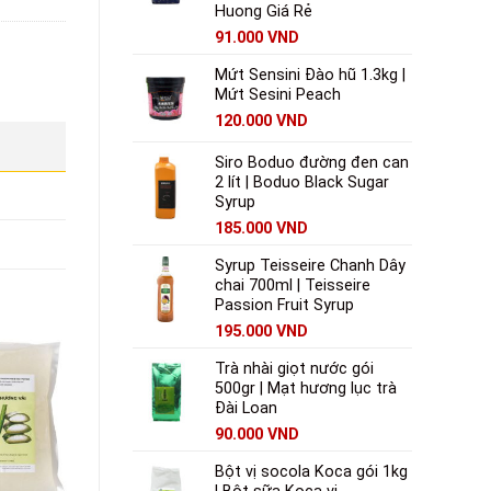
Huong Giá Rẻ
91.000
VND
Mứt Sensini Đào hũ 1.3kg |
Mứt Sesini Peach
120.000
VND
Siro Boduo đường đen can
2 lít | Boduo Black Sugar
Syrup
185.000
VND
Syrup Teisseire Chanh Dây
chai 700ml | Teisseire
Passion Fruit Syrup
195.000
VND
Trà nhài giọt nước gói
500gr | Mạt hương lục trà
Đài Loan
90.000
VND
Bột vị socola Koca gói 1kg