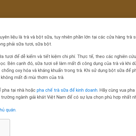
yên liệu là trà và bột sữa, tuy nhiên phần lớn tại các cửa hàng trà 
g phải sữa tươi, sữa bột.
a tươi để dễ kiếm và tiết kiệm chi phí. Thực tế, theo các nghiên cứ
học. Bên cạnh đó, sữa tươi sẽ làm mất đi công dụng của trà và khi 
t chống oxy hóa và kháng khuẩn trong trà. Khi sử dụng bột sữa để p
à không mất đi mùi thơm của trà.
 pha tại nhà hoặc
pha chế trà sữa để kinh doanh
. Hãy cùng vua pha
ị trường ngành giải khát Việt Nam để có sự lựa chọn phù hợp nhất n
hủ quán.