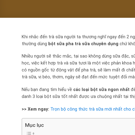
Khi nhắc đến trà sữa người ta thương nghĩ ngay đến 2 ngu
thường dùng
bột sữa pha trà sữa
chuyên dụng
chứ khôn
Nhiều người sẽ thắc mắc, tại sao không dùng sữa đặc, sữ
học, việc kết hợp trà và sữa tươi là một việc phản khoa 
có nguồn gốc từ động vật để pha trà, sẽ làm mất đi chấ
trà sữa, vị béo, thơm, ngậy sẽ đạt đến mức tuyệt đối m
Nếu bạn đang tìm hiểu về
các loại bột sữa ngon nhất
để
danh 3 loại bột sữa tốt nhất được ưa chuộng nhất tại th
>> Xem ngay:
Trọn bộ công thức trà sữa mới nhất cho c
Mục lục