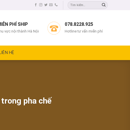
IỄN PHÍ SHIP
078.8228.925
hu vực nội thành Hà Nội
Hotline tư vấn miễn phí
LIÊN HỆ
 trong pha chế