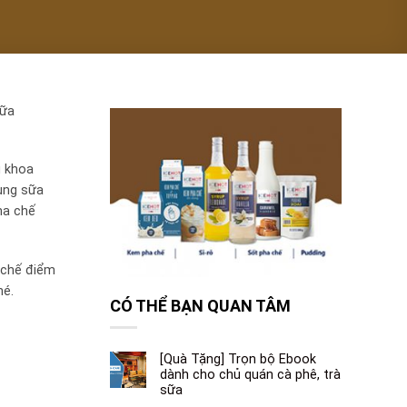
sữa
u khoa
dùng sữa
ha chế
 chế điểm
hé.
CÓ THỂ BẠN QUAN TÂM
[Quà Tặng] Trọn bộ Ebook
dành cho chủ quán cà phê, trà
sữa