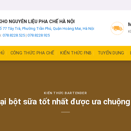
HO NGUYÊN LIỆU PHA CHẾ HÀ NỘI
M
ố 77 Tây Trà, Phường Trần Phú, Quận Hoàng Mai, Hà Nội
K
i:
078.8228.525
|
078.8228.925
HỦ
CÔNG THỨC PHA CHẾ
KIẾN THỨC FNB
TUYỂN DỤNG
KIẾN THỨC BARTENDER
ại bột sữa tốt nhất được ưa chuộng