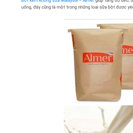
Bột kem không sữa Malaysia – Almer
giúp tăng độ béo, 
uống, đây cũng là một trong những loại sữa bột được yêu