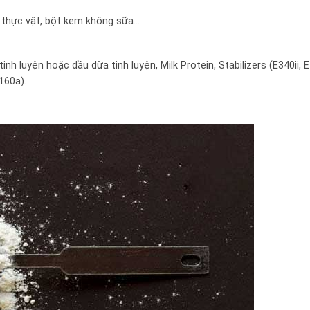
o thực vật, bột kem không sữa…
h luyện hoặc dầu dừa tinh luyện, Milk Protein, Stabilizers (E340ii, E
160a).