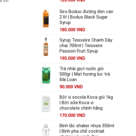
120.000
VND
ủa đồ
Siro Boduo đường đen can
2 lít | Boduo Black Sugar
Syrup
185.000
VND
Syrup Teisseire Chanh Dây
chai 700ml | Teisseire
Passion Fruit Syrup
195.000
VND
Trà nhài giọt nước gói
500gr | Mạt hương lục trà
Đài Loan
90.000
VND
Bột vị socola Koca gói 1kg
| Bột sữa Koca vị
chocolate chính hãng
170.000
VND
Bình lắc shaker nhựa 350ml
| Bình pha chế cocktail