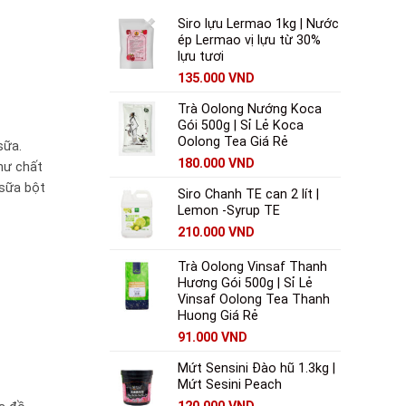
Siro lựu Lermao 1kg | Nước
ép Lermao vị lựu từ 30%
lựu tươi
135.000
VND
Trà Oolong Nướng Koca
Gói 500g | Sỉ Lẻ Koca
Oolong Tea Giá Rẻ
sữa.
180.000
VND
như chất
 sữa bột
Siro Chanh TE can 2 lít |
Lemon -Syrup TE
210.000
VND
Trà Oolong Vinsaf Thanh
Hương Gói 500g | Sỉ Lẻ
Vinsaf Oolong Tea Thanh
Huong Giá Rẻ
91.000
VND
Mứt Sensini Đào hũ 1.3kg |
Mứt Sesini Peach