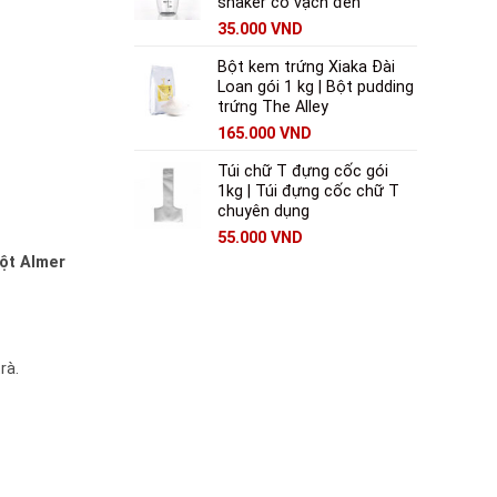
shaker có vạch đen
35.000
VND
Bột kem trứng Xiaka Đài
Loan gói 1 kg | Bột pudding
trứng The Alley
165.000
VND
Túi chữ T đựng cốc gói
1kg | Túi đựng cốc chữ T
chuyên dụng
55.000
VND
ột Almer
à.