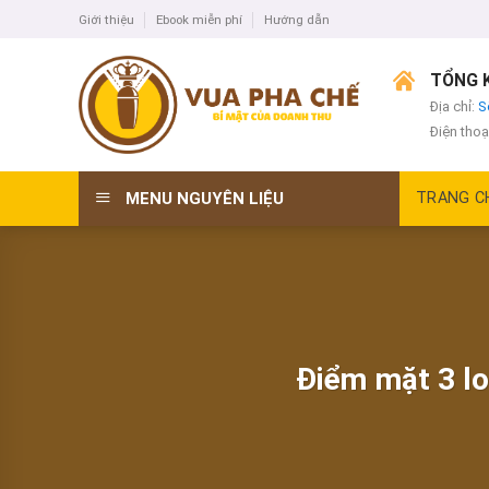
Skip
Giới thiệu
Ebook miễn phí
Hướng dẫn
to
content
TỔNG K
Địa chỉ:
S
Điện thoạ
MENU NGUYÊN LIỆU
TRANG C
Điểm mặt 3 lo