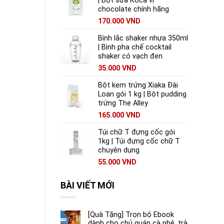
| Bột sữa Koca vị
chocolate chính hãng
170.000
VND
Bình lắc shaker nhựa 350ml
| Bình pha chế cocktail
shaker có vạch đen
35.000
VND
Bột kem trứng Xiaka Đài
Loan gói 1 kg | Bột pudding
trứng The Alley
165.000
VND
Túi chữ T đựng cốc gói
1kg | Túi đựng cốc chữ T
chuyên dụng
55.000
VND
BÀI VIẾT MỚI
[Quà Tặng] Trọn bộ Ebook
dành cho chủ quán cà phê, trà