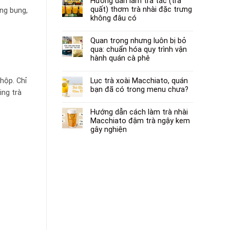
Hướng dẫn làm trà tắc (trà
quất) thơm trà nhài đặc trưng
óng bụng,
không đâu có
Quan trọng nhưng luôn bị bỏ
qua: chuẩn hóa quy trình vận
hành quán cà phê
Lục trà xoài Macchiato, quán
hộp. Chỉ
bạn đã có trong menu chưa?
ing trà
Hướng dẫn cách làm trà nhài
Macchiato đậm trà ngậy kem
gây nghiện