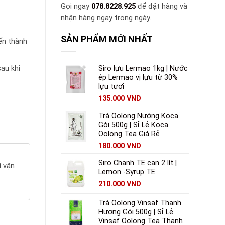
Gọi ngay
078.8228.925
để đặt hàng và
nhận hàng ngay trong ngày.
SẢN PHẨM MỚI NHẤT
ến thành
Siro lựu Lermao 1kg | Nước
au khi
ép Lermao vị lựu từ 30%
lựu tươi
135.000
VND
Trà Oolong Nướng Koca
Gói 500g | Sỉ Lẻ Koca
Oolong Tea Giá Rẻ
180.000
VND
Siro Chanh TE can 2 lít |
í vận
Lemon -Syrup TE
210.000
VND
Trà Oolong Vinsaf Thanh
Hương Gói 500g | Sỉ Lẻ
Vinsaf Oolong Tea Thanh