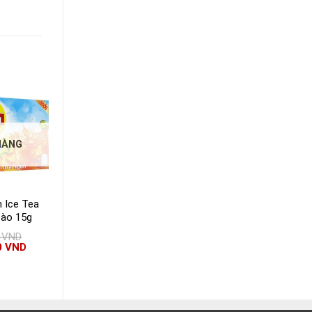
-12%
HÀNG
HẾT HÀNG
n Ice Tea
Trà Dilmah túi lọc
Trà Ahmad bạc hà
ào 15g
cherry – hạnh nhân
0
VND
43.000
VND
46.000
VND
0
VND
38.000
VND