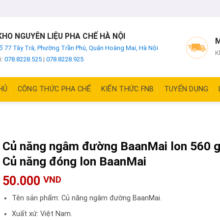
HO NGUYÊN LIỆU PHA CHẾ HÀ NỘI
M
ố 77 Tây Trà, Phường Trần Phú, Quận Hoàng Mai, Hà Nội
K
i:
078.8228.525
|
078.8228.925
HỦ
CÔNG THỨC PHA CHẾ
KIẾN THỨC FNB
TUYỂN DỤNG
Củ năng ngâm đường BaanMai lon 560 g
Củ năng đóng lon BaanMai
50.000
VND
Tên sản phẩm: Củ năng ngâm đường BaanMai.
Xuất xứ: Việt Nam.