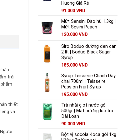
Huong Giá Rẻ
91.000
VND
Mứt Sensini Đào hũ 1.3kg |
Mứt Sesini Peach
120.000
VND
Siro Boduo đường đen can
2 lít | Boduo Black Sugar
Syrup
185.000
VND
à chăm
Syrup Teisseire Chanh Dây
ẩm trái
chai 700ml | Teisseire
n phẩm
Passion Fruit Syrup
195.000
VND
hân thiết
Trà nhài giọt nước gói
500gr | Mạt hương lục trà
riêng và
Đài Loan
90.000
VND
“Người
Bột vị socola Koca gói 1kg