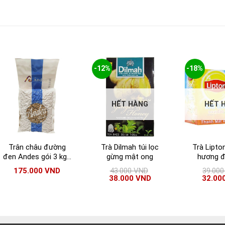
-12%
-18%
HẾT HÀNG
HẾT 
Trân châu đường
Trà Dilmah túi lọc
Trà Lipto
đen Andes gói 3 kg |
gừng mật ong
hương đ
Trân châu đen
175.000
VND
43.000
VND
39.00
Andes nhập khẩu Đài
38.000
VND
32.00
Loan