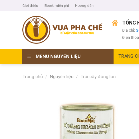
Skip
Giới thiệu
Ebook miễn phí
Hướng dẫn
to
content
TỔNG K
Địa chỉ:
S
Điện thoạ
MENU NGUYÊN LIỆU
TRANG C
Trang chủ
/
Nguyên liệu
/
Trái cây đóng lon