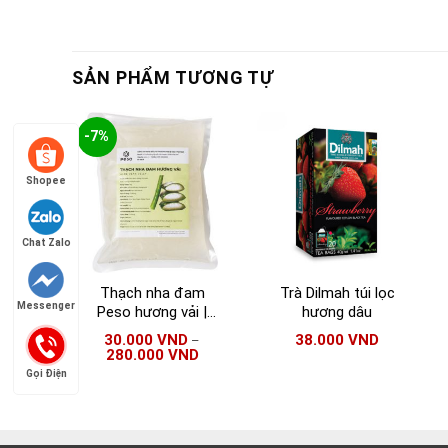
SẢN PHẨM TƯƠNG TỰ
-7%
Shopee
Chat Zalo
Thạch nha đam
Trà Dilmah túi lọc
Messenger
Peso hương vải |
hương dâu
Peso hạt to | Peso
30.000
VND
38.000
VND
–
hạt nhỏ
280.000
VND
Gọi Điện