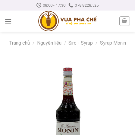
Skip
08:00 - 17:30
078.8228.525
to
content
Trang chủ
/
Nguyên liệu
/
Siro - Syrup
/
Syrup Monin