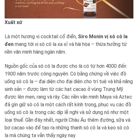
Xuất xứ
Là một hương vị cocktail cổ điển,
Siro Monin vị sô cô la
đen
mang tới vị sô cô la xa xỉ và hài hòa – thừa hưởng từ
nền văn minh hàng ngàn năm.
Nguồn gốc của sô cô la được cho là có từ hơn 4000 đến
1900 năm trước công nguyên. Có bằng chứng về việc đồ
uống sô cô la – đại diện cho đại diện cho trí tuệ và khả năng
sinh sản – được làm từ các hạt cacao ở vùng Trung Mỹ
được lên men, rang và rây. Các nền văn minh Maya và Aztec
đã gìn giữ sô cô la một cách rất kính trọng, phục vụ các đồ
uống sô cô la trong các dịp lễ nghi và sử dụng nó như một
loại thuế. Gần đây nhất, người Châu Âu thêm đường, sữa và
bơ cacao vào để tạo ra những thanh sô cô la và kẹo sô cô
la mà chúng ta vẫn thấy ngày nay.