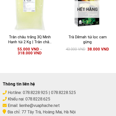
HẾT HÀNG
Trân châu trắng 3Q Minh
Trà Dilmah túi lọc cam
Hạnh túi 2 Kg | Trân châu
gừng
3Q Sea Jelly Kun Han
55.000
VND
43.000
VND
38.000
VND
–
318.000
VND
Thông tin liên hệ
Hotline:
078.8228.925
|
078.8228.525
Khiếu nại:
078.8228.625
Email:
lienhe@vuaphache.net
Địa chỉ:
77 Tây Trà, Hoàng Mai, Hà Nội