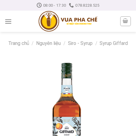
Skip
08:00 - 17:30
078.8228.525
to
content
Trang chủ
/
Nguyên liệu
/
Siro - Syrup
/
Syrup Giffard