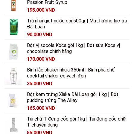
Passion Fruit Syrup
195.000
VND
Trà nhài giọt nước gói 500gr | Mạt hương lục trà
Đài Loan
90.000
VND
Bột vị socola Koca gói 1kg | Bột sữa Koca vị
chocolate chính hãng
170.000
VND
Bình lắc shaker nhựa 350ml | Bình pha chế
cocktail shaker có vạch đen
35.000
VND
Bột kem trứng Xiaka Đài Loan gói 1 kg | Bột
pudding trứng The Alley
165.000
VND
Túi chữ T đựng cốc gói 1kg | Túi đựng cốc chữ
T chuyên dụng
55.000
VND