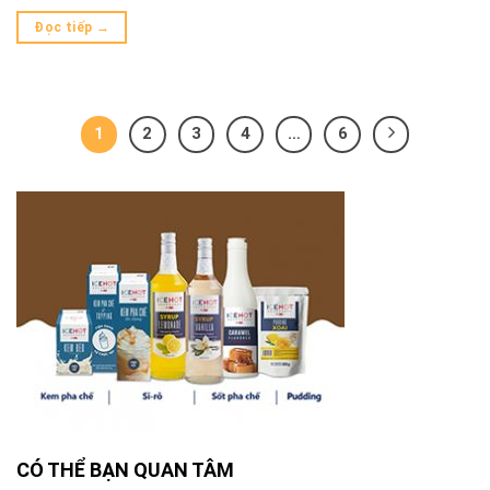
Đọc tiếp
→
1
2
3
4
…
6
CÓ THỂ BẠN QUAN TÂM