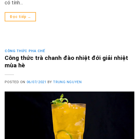
có tính…
Đọc tiếp
→
CÔNG THỨC PHA CHẾ
Công thức trà chanh đào nhiệt đới giải nhiệt
mùa hè
POSTED ON
06/07/2021
BY
TRUNG NGUYEN