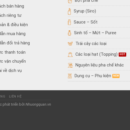
Bột pha chế
ách bán hàng
Syrup (Siro)
ách riêng tư
Sauce – Sốt
oản & điều kiện
Sinh tố – Mứt – Puree
dẫn mua hàng
ẫn đổi trả hàng
Trái cây các loại
ức thanh toán
Các loại hạt (Topping)
ức vận chuyển
Nguyên liệu pha chế khác
i về dịch vụ
Dụng cụ – Phụ kiện
ỤNG
LIÊN HỆ
 phát triển bởi
Nhuongquan.vn