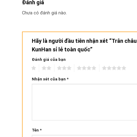
Đánh giá
Chưa có đánh giá nào.
Hãy là người đầu tiên nhận xét “Trân châ
KunHan sỉ lẻ toàn quốc”
Đánh giá của bạn
1
2
3
4
5
Nhận xét của bạn
*
Tên
*