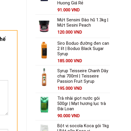
Huong Giá Rẻ
91.000
VND
Mứt Sensini Đào hũ 1.3kg |
Mứt Sesini Peach
120.000
VND
chế
Siro Boduo đường đen can
2 lít | Boduo Black Sugar
Syrup
185.000
VND
Syrup Teisseire Chanh Dây
chai 700ml | Teisseire
Passion Fruit Syrup
195.000
VND
Trà nhài giọt nước gói
500gr | Mạt hương lục trà
Đài Loan
90.000
VND
Bột vị socola Koca gói 1kg