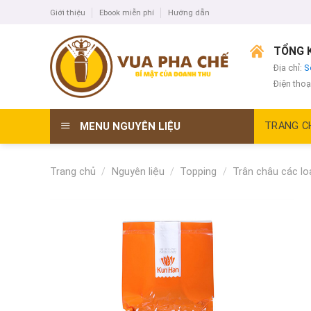
Skip
Giới thiệu
Ebook miễn phí
Hướng dẫn
to
content
TỔNG K
Địa chỉ:
S
Điện thoạ
MENU NGUYÊN LIỆU
TRANG C
Trang chủ
/
Nguyên liệu
/
Topping
/
Trân châu các lo