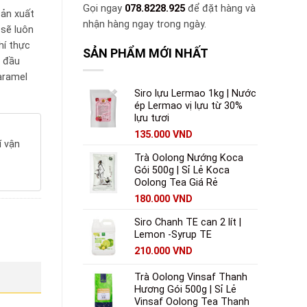
Gọi ngay
078.8228.925
để đặt hàng và
sản xuất
nhận hàng ngay trong ngày.
 sẽ luôn
hí thực
SẢN PHẨM MỚI NHẤT
i đầu
aramel
Siro lựu Lermao 1kg | Nước
ép Lermao vị lựu từ 30%
lựu tươi
135.000
VND
í vận
Trà Oolong Nướng Koca
Gói 500g | Sỉ Lẻ Koca
Oolong Tea Giá Rẻ
180.000
VND
Siro Chanh TE can 2 lít |
Lemon -Syrup TE
210.000
VND
Trà Oolong Vinsaf Thanh
Hương Gói 500g | Sỉ Lẻ
Vinsaf Oolong Tea Thanh