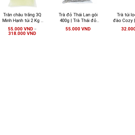
Trân châu trắng 3Q
Trà đỏ Thái Lan gói
Trà túi l
Minh Hạnh túi 2 Kg |
400g | Trà Thái đỏ
đào Cozy |
Trân châu 3Q Sea
nhập khẩu giá tốt
hương đào
55.000
VND
55.000
VND
32.00
–
Jelly Kun Han
2gr/
318.000
VND