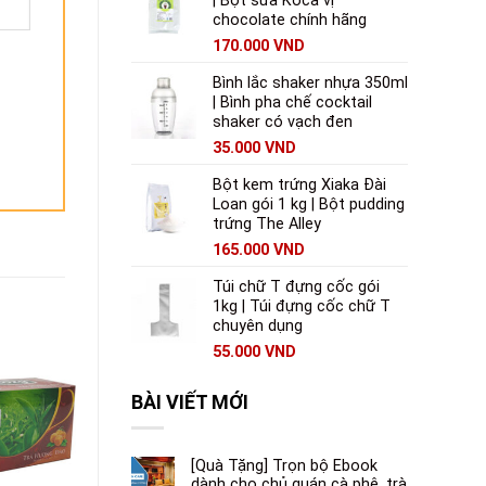
| Bột sữa Koca vị
chocolate chính hãng
170.000
VND
Bình lắc shaker nhựa 350ml
| Bình pha chế cocktail
shaker có vạch đen
35.000
VND
Bột kem trứng Xiaka Đài
Loan gói 1 kg | Bột pudding
trứng The Alley
165.000
VND
Túi chữ T đựng cốc gói
1kg | Túi đựng cốc chữ T
chuyên dụng
55.000
VND
-18%
BÀI VIẾT MỚI
HẾT HÀNG
[Quà Tặng] Trọn bộ Ebook
dành cho chủ quán cà phê, trà