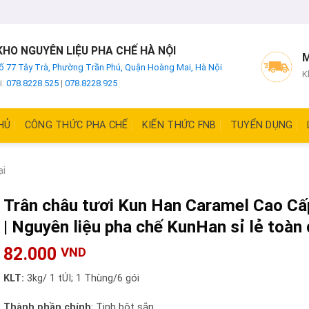
HO NGUYÊN LIỆU PHA CHẾ HÀ NỘI
M
ố 77 Tây Trà, Phường Trần Phú, Quận Hoàng Mai, Hà Nội
K
i:
078.8228.525
|
078.8228.925
HỦ
CÔNG THỨC PHA CHẾ
KIẾN THỨC FNB
TUYỂN DỤNG
ại
Trân châu tươi Kun Han Caramel Cao Cấ
| Nguyên liệu pha chế KunHan sỉ lẻ toàn
82.000
VND
KLT:
3kg/ 1 tÚI; 1 Thùng/6 gói
Thành phần chính
: Tinh bột sắn