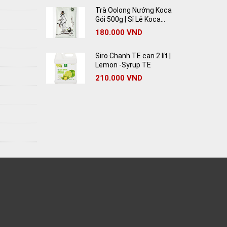
Trà Oolong Nướng Koca
Gói 500g | Sỉ Lẻ Koca
Oolong Tea Giá Rẻ
180.000
VND
Siro Chanh TE can 2 lít |
Lemon -Syrup TE
210.000
VND