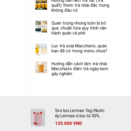
Hướng dẫn làm trà tắc (trà
quất) thơm trà nhài đặc trưng
không đâu có
Quan trọng nhưng luôn bị bỏ
qua: chuẩn hóa quy trình vận
hành quán cà phê
Lục trà xoài Macchiato, quán
bạn đã có trong menu chưa?
Hướng dẫn cách làm trà nhài
Macchiato đậm trà ngậy kem
gây nghiện
Siro lựu Lermao 1kg | Nước
ép Lermao vị lựu từ 30%
lựu tươi
135.000
VND