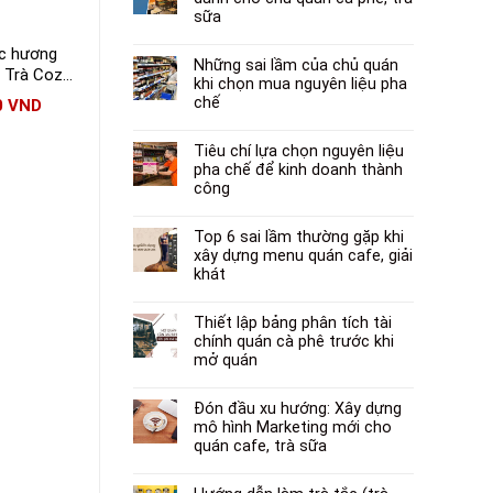
sữa
ọc hương
Trà Ahmad quế
Trà Lipton Ice Tea
Những sai lầm của chủ quán
 Trà Cozy
hương đào 15g
khi chọn mua nguyên liệu pha
 25 gói x
chế
0
VND
46.000
VND
39.000
VND
gói
32.000
VND
Tiêu chí lựa chọn nguyên liệu
pha chế để kinh doanh thành
công
Top 6 sai lầm thường gặp khi
xây dựng menu quán cafe, giải
khát
Thiết lập bảng phân tích tài
chính quán cà phê trước khi
mở quán
Đón đầu xu hướng: Xây dựng
mô hình Marketing mới cho
quán cafe, trà sữa