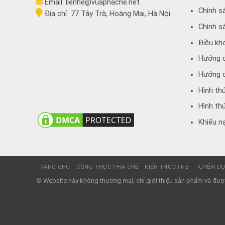
Email:
lienhe@vuaphache.net
Chính s
Địa chỉ:
77 Tây Trà, Hoàng Mai, Hà Nội
Chính s
Điều kh
Hướng 
Hướng d
Hình th
Hình th
Khiếu nạ
TRANG CHỦ
CÔNG THỨC PHA CHẾ
KIẾN THỨC FNB
TUYỂN D
© Website này không thương mại, chỉ giới thiệu sản phẩm và được