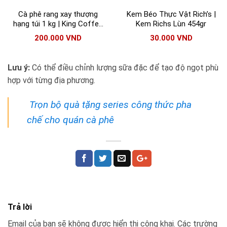
Cà phê rang xay thượng
Kem Béo Thực Vật Rich’s |
hạng túi 1 kg | King Coffee
Kem Richs Lùn 454gr
(Mộc) phù hợp cả pha phin
200.000
VND
30.000
VND
và pha máy
Lưu ý:
Có thể điều chỉnh lượng sữa đặc để tạo độ ngọt phù
hợp với từng địa phương.
Trọn bộ quà tặng series công thức pha
chế cho quán cà phê
Trả lời
Email của bạn sẽ không được hiển thị công khai.
Các trường