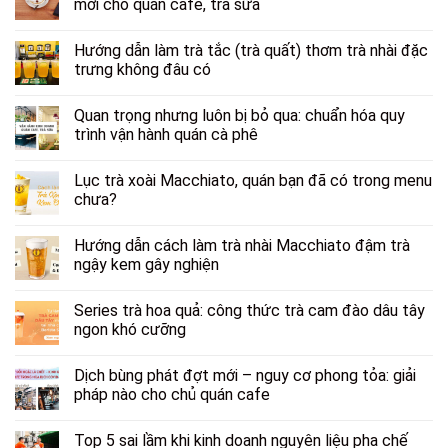
mới cho quán cafe, trà sữa
Hướng dẫn làm trà tắc (trà quất) thơm trà nhài đặc
trưng không đâu có
Quan trọng nhưng luôn bị bỏ qua: chuẩn hóa quy
trình vận hành quán cà phê
Lục trà xoài Macchiato, quán bạn đã có trong menu
chưa?
Hướng dẫn cách làm trà nhài Macchiato đậm trà
ngậy kem gây nghiện
Series trà hoa quả: công thức trà cam đào dâu tây
ngon khó cưỡng
Dịch bùng phát đợt mới – nguy cơ phong tỏa: giải
pháp nào cho chủ quán cafe
Top 5 sai lầm khi kinh doanh nguyên liệu pha chế