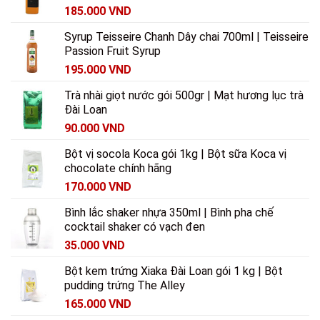
185.000
VND
Syrup Teisseire Chanh Dây chai 700ml | Teisseire
Passion Fruit Syrup
195.000
VND
Trà nhài giọt nước gói 500gr | Mạt hương lục trà
Đài Loan
90.000
VND
Bột vị socola Koca gói 1kg | Bột sữa Koca vị
chocolate chính hãng
170.000
VND
Bình lắc shaker nhựa 350ml | Bình pha chế
cocktail shaker có vạch đen
35.000
VND
Bột kem trứng Xiaka Đài Loan gói 1 kg | Bột
pudding trứng The Alley
165.000
VND