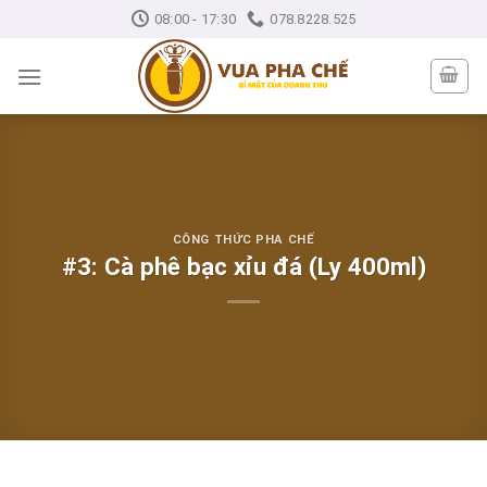
Skip
08:00 - 17:30
078.8228.525
to
content
CÔNG THỨC PHA CHẾ
#3: Cà phê bạc xỉu đá (Ly 400ml)