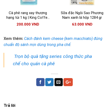
Cà phê rang xay thượng
Sữa đặc Ngôi Sao Phương
hạng túi 1 kg | King Coffee
Nam xanh lá hộp 1284 gr
(Mộc) phù hợp cả pha phin
200.000
VND
63.000
VND
và pha máy
Xem thêm:
Cách đánh kem cheese (kem macchiato) đúng
chuẩn độ sánh mịn dùng trong pha chế
.
Trọn bộ quà tặng series công thức pha
chế cho quán cà phê
Trả lời