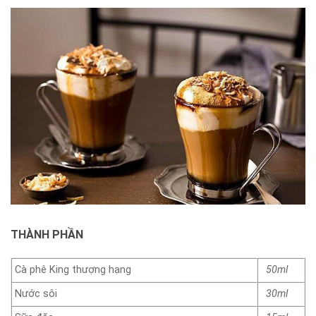
THÀNH PHẦN
Cà phê King thượng hạng
50ml
Nước sôi
30ml