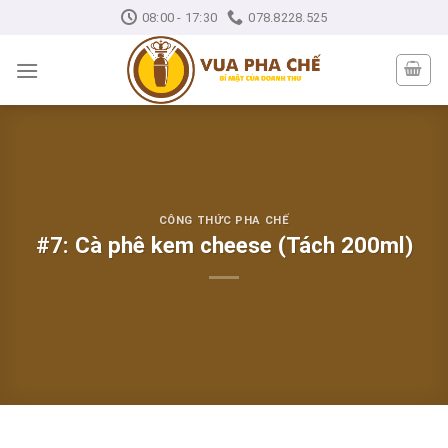
Skip
08:00 - 17:30
078.8228.525
to
content
CÔNG THỨC PHA CHẾ
#7: Cà phê kem cheese (Tách 200ml)