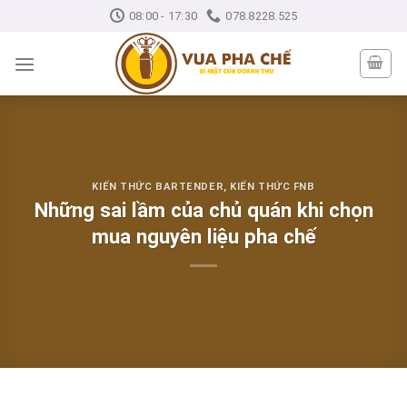
Skip
08:00 - 17:30
078.8228.525
to
content
KIẾN THỨC BARTENDER
,
KIẾN THỨC FNB
Những sai lầm của chủ quán khi chọn
mua nguyên liệu pha chế