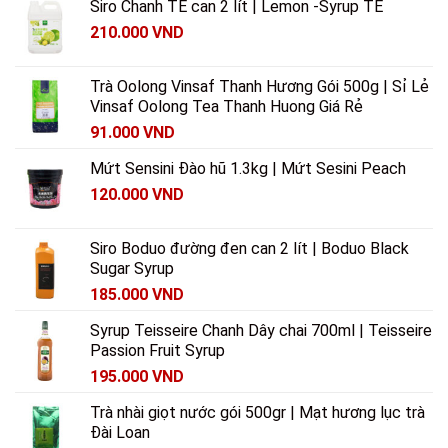
Siro Chanh TE can 2 lít | Lemon -Syrup TE
210.000
VND
Trà Oolong Vinsaf Thanh Hương Gói 500g | Sỉ Lẻ
Vinsaf Oolong Tea Thanh Huong Giá Rẻ
91.000
VND
Mứt Sensini Đào hũ 1.3kg | Mứt Sesini Peach
120.000
VND
Siro Boduo đường đen can 2 lít | Boduo Black
Sugar Syrup
185.000
VND
Syrup Teisseire Chanh Dây chai 700ml | Teisseire
Passion Fruit Syrup
195.000
VND
Trà nhài giọt nước gói 500gr | Mạt hương lục trà
Đài Loan