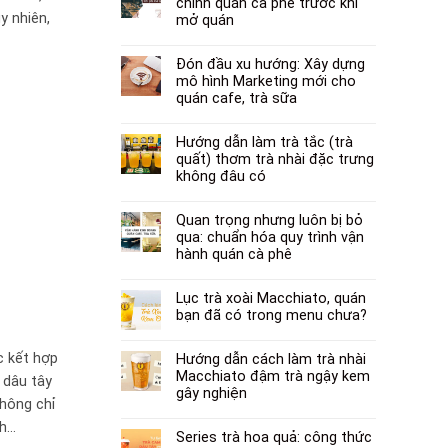
chính quán cà phê trước khi
y nhiên,
mở quán
Đón đầu xu hướng: Xây dựng
mô hình Marketing mới cho
quán cafe, trà sữa
Hướng dẫn làm trà tắc (trà
quất) thơm trà nhài đặc trưng
không đâu có
Quan trọng nhưng luôn bị bỏ
qua: chuẩn hóa quy trình vận
hành quán cà phê
Lục trà xoài Macchiato, quán
bạn đã có trong menu chưa?
c kết hợp
Hướng dẫn cách làm trà nhài
Macchiato đậm trà ngậy kem
 dâu tây
gây nghiện
không chỉ
nh…
Series trà hoa quả: công thức