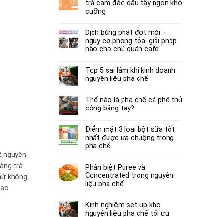
trà cam đào dâu tây ngon khó
cưỡng
Dịch bùng phát đợt mới –
nguy cơ phong tỏa: giải pháp
nào cho chủ quán cafe
Top 5 sai lầm khi kinh doanh
nguyên liệu pha chế
Thế nào là pha chế cà phê thủ
công bằng tay?
Điểm mặt 3 loại bột sữa tốt
nhất được ưa chuộng trong
pha chế
2 nguyên
hàng trà
Phân biệt Puree và
Concentrated trong nguyên
hứ không
liệu pha chế
sao
Kinh nghiệm set-up kho
nguyên liệu pha chế tối ưu