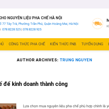
HO NGUYÊN LIỆU PHA CHẾ HÀ NỘI
M
ố 77 Tây Trà, Phường Trần Phú, Quận Hoàng Mai, Hà Nội
K
i:
078.8228.525
|
078.8228.925
HỦ
CÔNG THỨC PHA CHẾ
KIẾN THỨC FNB
TUYỂN DỤNG
AUTHOR ARCHIVES:
TRUNG NGUYEN
hế để kinh doanh thành công
Lựa chọn mua nguyên liệu pha chế phù hợp chính là y