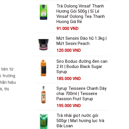
Trà Oolong Vinsaf Thanh
Hương Gói 500g | Sỉ Lẻ
Vinsaf Oolong Tea Thanh
Huong Giá Rẻ
91.000
VND
Mứt Sensini Đào hũ 1.3kg |
Mứt Sesini Peach
120.000
VND
Siro Boduo đường đen can
2 lít | Boduo Black Sugar
 tiên từ
Syrup
ị trường
185.000
VND
nhãn hiệu
Syrup Teisseire Chanh Dây
, thị
chai 700ml | Teisseire
Passion Fruit Syrup
195.000
VND
Trà nhài giọt nước gói
500gr | Mạt hương lục trà
Đài Loan