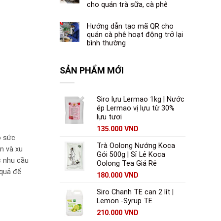
cho quán trà sữa, cà phê
Hướng dẫn tạo mã QR cho
quán cà phê hoạt động trở lại
bình thường
SẢN PHẨM MỚI
Siro lựu Lermao 1kg | Nước
ép Lermao vị lựu từ 30%
lựu tươi
135.000
VND
o sức
Trà Oolong Nướng Koca
n và xu
Gói 500g | Sỉ Lẻ Koca
c nhu cầu
Oolong Tea Giá Rẻ
 quả để
180.000
VND
Siro Chanh TE can 2 lít |
Lemon -Syrup TE
210.000
VND