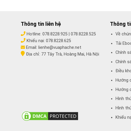
Thông tin liên hệ
Thông t
Hotline:
078.8228.925
|
078.8228.525
Về chún
Khiếu nại:
078.8228.625
Tải Ebo
Email:
lienhe@vuaphache.net
Chính s
Địa chỉ:
77 Tây Trà, Hoàng Mai, Hà Nội
Chính s
Điều kh
Hướng 
Hướng d
Hình th
Hình th
Khiếu nạ