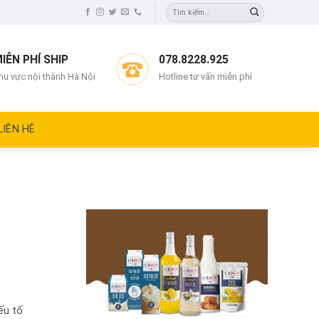
IỄN PHÍ SHIP
078.8228.925
hu vực nội thành Hà Nội
Hotline tư vấn miễn phí
LIÊN HỆ
ếu tố