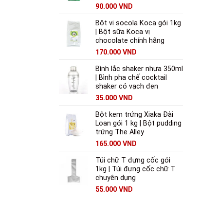
90.000
VND
Bột vị socola Koca gói 1kg
| Bột sữa Koca vị
chocolate chính hãng
170.000
VND
Bình lắc shaker nhựa 350ml
| Bình pha chế cocktail
shaker có vạch đen
35.000
VND
Bột kem trứng Xiaka Đài
Loan gói 1 kg | Bột pudding
trứng The Alley
165.000
VND
Túi chữ T đựng cốc gói
1kg | Túi đựng cốc chữ T
chuyên dụng
55.000
VND