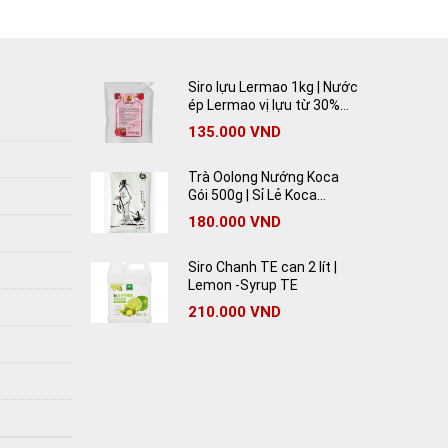
Siro lựu Lermao 1kg | Nước
ép Lermao vị lựu từ 30%
lựu tươi
135.000
VND
Trà Oolong Nướng Koca
Gói 500g | Sỉ Lẻ Koca
Oolong Tea Giá Rẻ
180.000
VND
Siro Chanh TE can 2 lít |
Lemon -Syrup TE
210.000
VND