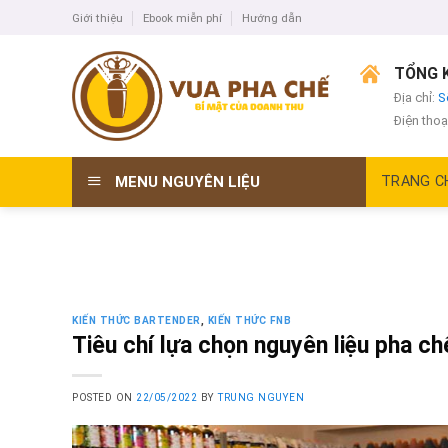
Skip
Giới thiệu
Ebook miễn phí
Hướng dẫn
to
content
TỔNG K
Địa chỉ:
S
Điện thoạ
MENU NGUYÊN LIỆU
TRANG C
KIẾN THỨC BARTENDER
,
KIẾN THỨC FNB
Tiêu chí lựa chọn nguyên liệu pha c
POSTED ON
22/05/2022
BY
TRUNG NGUYEN