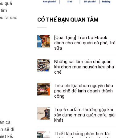
ệu quả
 tìm
ệu ra sao
CÓ THỂ BẠN QUAN TÂM
[Quà Tặng] Trọn bộ Ebook
dành cho chủ quán cà phê, trà
sữa
Những sai lầm của chủ quán
khi chọn mua nguyên liệu pha
chế
Tiêu chí lựa chọn nguyên liệu
pha chế để kinh doanh thành
công
Top 6 sai lầm thường gặp khi
xây dựng menu quán cafe, giải
khát
án cà
n sẽ đi
Thiết lập bảng phân tích tài
iết kế,