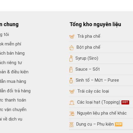
in chung
Tổng kho nguyên liệu
g tôi
Trà pha chế
ok miễn phí
Bột pha chế
ách bán hàng
Syrup (Siro)
ách riêng tư
Sauce – Sốt
oản & điều kiện
Sinh tố – Mứt – Puree
dẫn mua hàng
ẫn đổi trả hàng
Trái cây các loại
ức thanh toán
Các loại hạt (Topping)
ức vận chuyển
Nguyên liệu pha chế khác
i về dịch vụ
Dụng cụ – Phụ kiện