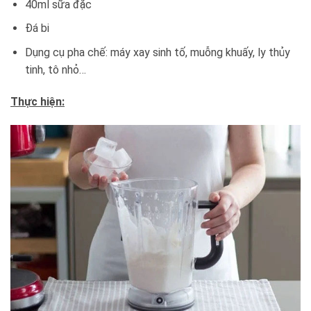
40ml sữa đặc
Đá bi
Dụng cụ pha chế: máy xay sinh tố, muỗng khuấy, ly thủy
tinh, tô nhỏ…
Thực hiện: