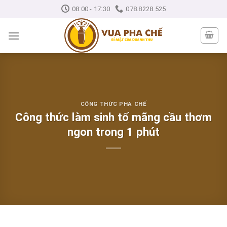
Skip
08:00 - 17:30
078.8228.525
to
content
CÔNG THỨC PHA CHẾ
Công thức làm sinh tố mãng cầu thơm
ngon trong 1 phút