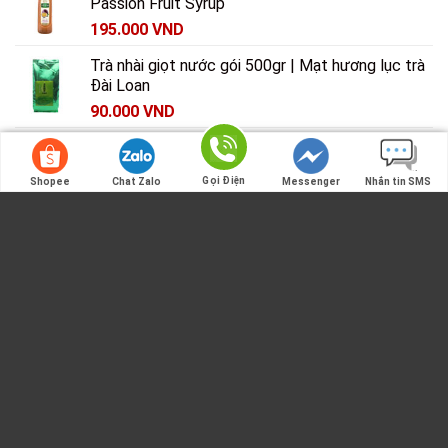
Passion Fruit Syrup
195.000
VND
Trà nhài giọt nước gói 500gr | Mạt hương lục trà
Đài Loan
90.000
VND
Bột vị socola Koca gói 1kg | Bột sữa Koca vị
chocolate chính hãng
Gọi Điện
Shopee
Chat Zalo
Messenger
Nhắn tin SMS
170.000
VND
Bình lắc shaker nhựa 350ml | Bình pha chế
cocktail shaker có vạch đen
Gọi Điện
35.000
VND
Bột kem trứng Xiaka Đài Loan gói 1 kg | Bột
pudding trứng The Alley
165.000
VND
Túi chữ T đựng cốc gói 1kg | Túi đựng cốc chữ
T chuyên dụng
55.000
VND