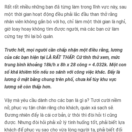
Rất rất nhiều những bạn đã từng làm trong lĩnh vực này, sau
một thời gian hoạt động đều phải lắc đầu than thở rằng
nhân viên không gắn bó với họ, chỉ làm một thời gian là nghỉ,
giờ loay hoay không tìm được người, mà các bạn cứ làm
cứng tay thì lại bỏ quán.
Trước hết, mọi người cần chấp nhận một điều rằng, lương
của các bạn hiện tại LÀ RẤT THẤP. Cứ tính thử xem, mức
trung bình khoảng 18k/h x 8h x 28 công = 4.032k. Một con
số khá khiêm tốn nếu so sánh với công việc khác. Đấy là
lương ở mặt bằng chung trên phố, chưa kể tùy khu vực
lương sẽ còn thấp hơn.
Vậy mà yêu cầu dành cho các bạn là gì ạ? Tươi cười niềm
nở, phục vụ tận chân răng cho khách, quán xá sạch sẽ.
Đương nhiên đấy là cái cơ bản, ừ thôi thì đòi hỏi tí cũng
được. Nhưng đòi hỏi phải xử lý tình huống tốt, phải biết lựa
khách để phục vụ sao cho vừa lòng người ta, phải biết đối