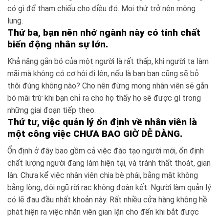
có gì để tham chiếu cho điều đó. Mọi thứ trở nên mông
lung.
Thứ ba, bạn nên nhớ ngành này có tính chất
biến động nhân sự lớn.
Khả năng gắn bó của một người là rất thấp, khi người ta làm
mãi mà không có cơ hội đi lên, nếu là bạn bạn cũng sẽ bỏ
thôi đúng không nào? Cho nên đừng mong nhân viên sẽ gắn
bó mãi trừ khi bạn chỉ ra cho họ thấy họ sẽ được gì trong
những giai đoạn tiếp theo.
Thứ tư, việc quản lý ổn định về nhân viên là
một công việc CHƯA BAO GIỜ DỄ DÀNG.
Ổn định ở đây bao gồm cả việc đào tạo người mới, ổn định
chất lượng người đang làm hiện tại, và tránh thất thoát, gian
lận. Chưa kể việc nhân viên chia bè phái, bằng mặt không
bằng lòng, đội ngũ rời rạc không đoàn kết. Người làm quản lý
có lẽ đau đầu nhất khoản này. Rất nhiều cửa hàng không hề
phát hiện ra việc nhân viên gian lận cho đến khi bắt được