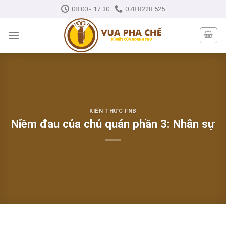
Skip
08:00 - 17:30
078.8228.525
to
content
KIẾN THỨC FNB
Niềm đau của chủ quán phần 3: Nhân sự