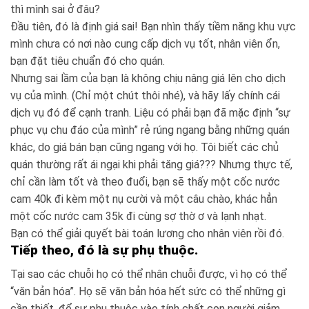
thì mình sai ở đâu?
Đầu tiên, đó là định giá sai! Bạn nhìn thấy tiềm năng khu vực
mình chưa có nơi nào cung cấp dịch vụ tốt, nhân viên ổn,
bạn đặt tiêu chuẩn đó cho quán.
Nhưng sai lầm của bạn là không chịu nâng giá lên cho dịch
vụ của mình. (Chỉ một chút thôi nhé), và hãy lấy chính cái
dịch vụ đó để cạnh tranh. Liệu có phải bạn đã mặc định “sự
phục vụ chu đáo của mình” rẻ rúng ngang bằng những quán
khác, do giá bán bạn cũng ngang với họ. Tôi biết các chủ
quán thường rất ái ngại khi phải tăng giá??? Nhưng thực tế,
chỉ cần làm tốt và theo đuổi, bạn sẽ thấy một cốc nước
cam 40k đi kèm một nụ cười và một câu chào, khác hẳn
một cốc nước cam 35k đi cùng sợ thờ ơ và lạnh nhạt.
Bạn có thể giải quyết bài toán lương cho nhân viên rồi đó.
Tiếp theo, đó là sự phụ thuộc.
Tại sao các chuỗi họ có thể nhân chuỗi được, vì họ có thể
“văn bản hóa”. Họ sẽ văn bản hóa hết sức có thể những gì
cần thiết, để sự phụ thuộc vào tính chất con người giảm